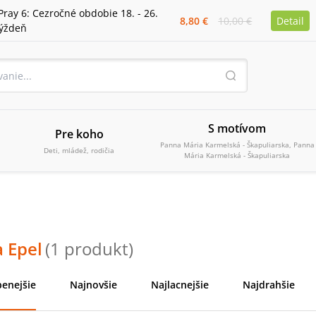
Pray 6: Cezročné obdobie 18. - 26.
8,80 €
10,00 €
Detail
týždeň
S motívom
Pre koho
Panna Mária Karmelská - Škapuliarska, Panna
Deti, mládež, rodičia
Mária Karmelská - Škapuliarska
a Epel
(
1
produkt
)
enejšie
Najnovšie
Najlacnejšie
Najdrahšie