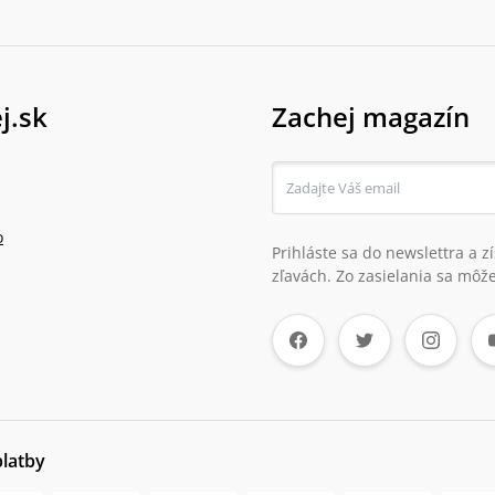
j.sk
Zachej magazín
o
Prihláste sa do newslettra a 
zľavách. Zo zasielania sa môže
platby