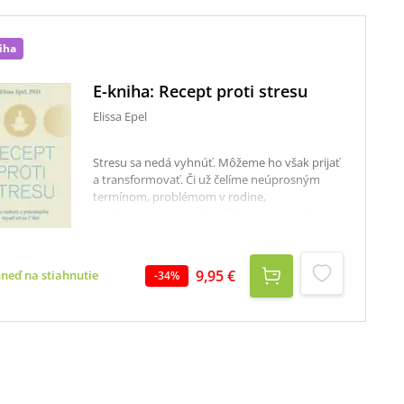
iha
E-kniha: Recept proti stresu
Elissa Epel
Stresu sa nedá vyhnúť. Môžeme ho však prijať
a transformovať. Či už čelíme neúprosným
termínom, problémom v rodine,
nedorozumeniam a konfliktom s priateľmi,
osobným krízam, alebo existenčnej neistote,
stres je oceán, v ktorom plávame.Už samotné
naše negatívne myšlienky môžu spustiť
9,95 €
hneď na stiahnutie
-
34
%
stresovú reakciu nášho tela, takže len
zriedkavo zažívame obdobia uvoľnenia a
hlbokej regenerácie. V tejto podnetnej a
novátorskej knihe autorka pretavuje
desaťročia výskumu do praktického a zároveň
transformačného sedemdňového plánu
vedecky podložených techník, ktoré vám
pomôžu zvládnuť stres. Jej účinný 7-dňový