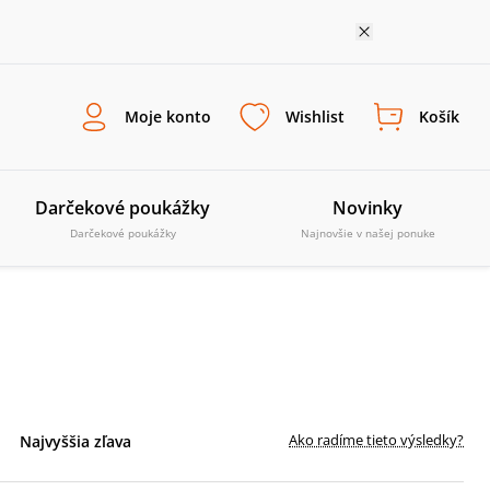
Moje konto
Wishlist
Košík
Darčekové poukážky
Novinky
Darčekové poukážky
Najnovšie v našej ponuke
Ako radíme tieto výsledky?
Najvyššia zľava