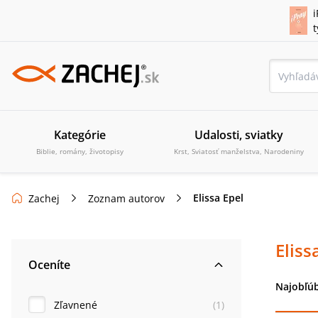
i
Kategórie
Udalosti, sviatky
Biblie, romány, životopisy
Krst, Sviatosť manželstva, Narodeniny
Elissa Epel
Zachej
Zoznam autorov
Eliss
Oceníte
Najobľúb
Zľavnené
(
1
)