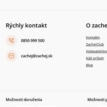
Rýchly kontakt
O zache
Kontakty
0850 999 500
ZachejClub
Vydavateľstv
zachej@zachej.sk
Náš príbeh
Blog
Možnosti doručenia
Možnosti 