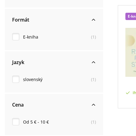
E-kn
Formát
E-kniha
(
1
)
Jazyk
slovenský
(
1
)
I
Cena
Od 5 € - 10 €
(
1
)