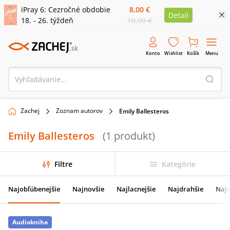
iPray 6: Cezročné obdobie
8,00 €
Detail
18. - 26. týždeň
10,00 €
Konto
Wishlist
Košík
Menu
Zachej
Zoznam autorov
Emily Ballesteros
Emily Ballesteros
(
1
produkt
)
Filtre
Kategórie
Najobľúbenejšie
Najnovšie
Najlacnejšie
Najdrahšie
Najv
Audiokniha