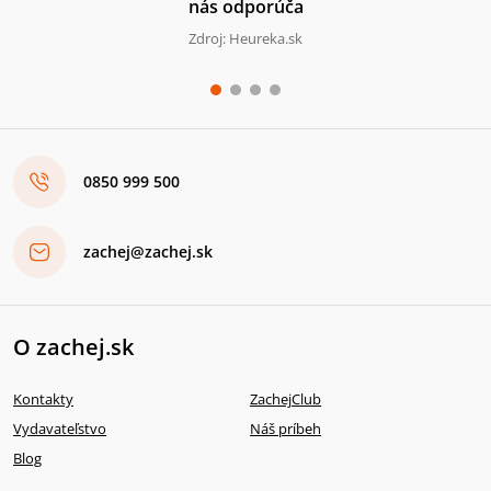
nás odporúča
Zdroj: Heureka.sk
0850 999 500
zachej@zachej.sk
O zachej.sk
Kontakty
ZachejClub
Vydavateľstvo
Náš príbeh
Blog