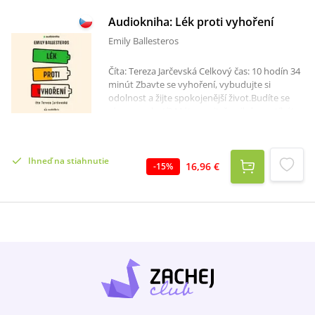
Audiokniha: Lék proti vyhoření
Emily Ballesteros
Číta: Tereza Jarčevská Celkový čas: 10 hodín 34
minút Zbavte se vyhoření, vybudujte si
odolnost a žijte spokojenější život.Budíte se
ráno s nechutí? Máte pocit, že nikdy nestíháte
a musíte pracovat i po večerech a o
víkendech? Chtěli byste toho víc podnikat, ale
cítíte, že už nemáte odkud brát? Přijde vám
Ihneď na stiahnutie
chřipka jako vítaná přestávka? Pokud jste na
16,96 €
-
15
%
některou z otázek odpověděli ano, nejspíš
potřebujete lék proti vyhoření.Emily
Ballesteros vám představí různé druhy
vyhoření i jejich specifika a zároveň poskytne
ucelený přehled rad a jasných technik, které
můžete hned aplikovat ve svém životě. Vše
podkládá vědeckými výzkumy, poznatky z
psychologie práce a zkušenostmi z dlouholeté
praxe s klienty.Naordinujte si Lék proti
vyhoření. Naučí vás zvládat psychické
vyčerpání v kultuře neustálého přepracování a