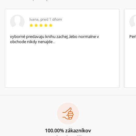
Ivana
,
pred 1 dňom
vyborné predavaju knihu zachej ,lebo normalne v
Per
obchode nikdy nenajde .
100.00% zákazníkov