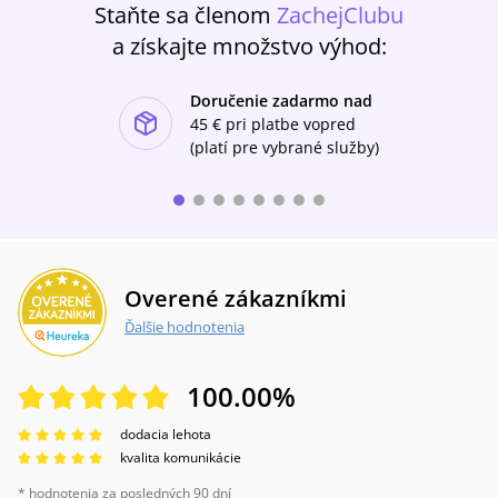
Staňte sa členom
ZachejClubu
od 20. do 50. rokov minulého storočia a v roku
1981, keď celé Spojené kráľovstvo žilo
a získajte množstvo výhod:
nadchádzajúcou kráľovskou svadbou. V centre
príbehu stoja tri veľmi rozdielne, ale silné ženy.
Doručenie zadarmo nad
Erice Jamesovej sa opäť raz podarilo napísať
ishlist-u
presvedčivý viacgeneračný dramatický
45 €
pri platbe vopred
rodinný príbeh, s ktorým sa ľahko stotožníme.
(platí pre vybrané služby)
Overené zákazníkmi
Ďalšie hodnotenia
100.00
%
dodacia lehota
kvalita komunikácie
* hodnotenia za posledných 90 dní