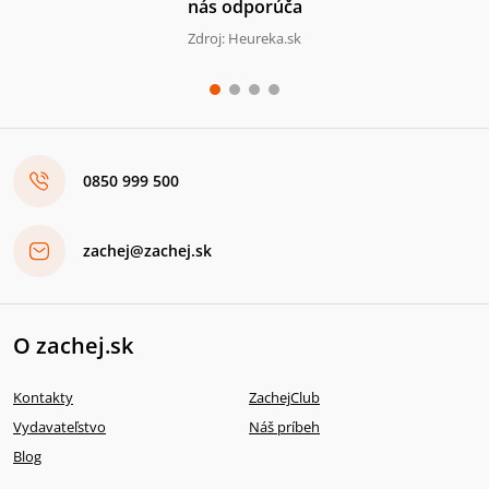
nás odporúča
Zdroj: Heureka.sk
0850 999 500
zachej@zachej.sk
O zachej.sk
Kontakty
ZachejClub
Vydavateľstvo
Náš príbeh
Blog