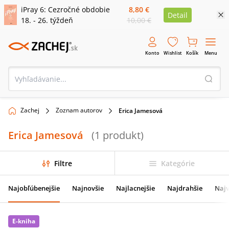
iPray 6: Cezročné obdobie
8,80 €
Detail
18. - 26. týždeň
10,00 €
Konto
Wishlist
Košík
Menu
Zachej
Zoznam autorov
Erica Jamesová
Erica Jamesová
(
1
produkt
)
Filtre
Kategórie
Najobľúbenejšie
Najnovšie
Najlacnejšie
Najdrahšie
Najv
E-kniha