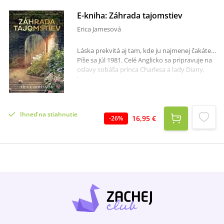
E-kniha: Záhrada tajomstiev
Erica Jamesová
Láska prekvitá aj tam, kde ju najmenej čakáte…
Píše sa júl 1981. Celé Anglicko sa pripravuje na
oslavy sobáša princa Charlesa a lady Diany,
Libby by však najradšej utiekla od všetkého čo
najďalej. Len pár týždňov pred svadbou
prichytila svojho snúbenca pri nevere s
najlepšou kamarátkou, a tak odišla z Londýna
Ihneď na stiahnutie
na vidiek do Suffolku. Tu, v Dome na stračej
16,95 €
-
26
%
nôžke s čarovnou záhradou, ktorú vytvorila
preslávená záhradná návrhárka a niekdajšia
levica salónov Elfrida Ambroseová, chce v
starostlivej opatere pratety Bess znova nájsť
pevnú pôdu pod nohami. Jej príchod však
vzkriesi duchov minulosti a Elfrida s Bess sa
musia sa postaviť zoči-voči vlastným
neodhaleným tajomstvám, premárneným
láskam a osobným tragédiám, ak chcú Libby
pomôcť znova vybudovať zničenú
budúcnosť.Dej románu sa striedavo odohráva