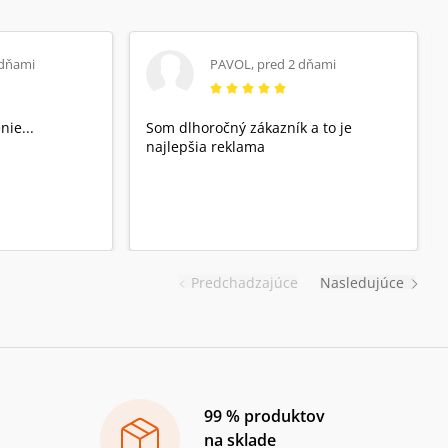
 dňami
PAVOL
,
pred 2 dňami
nie...
Som dlhoročný zákazník a to je
najlepšia reklama
Predchadzajúce
Nasledujúce
99 % produktov
na sklade