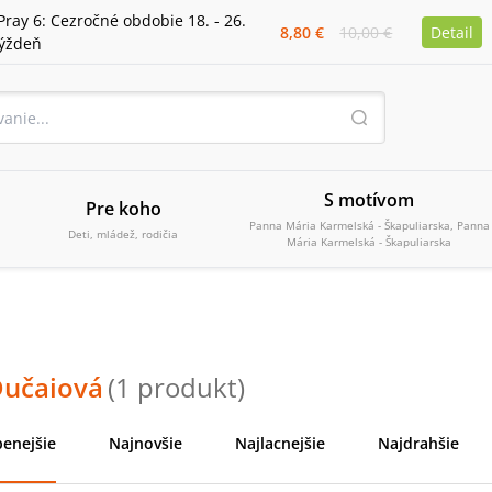
Pray 6: Cezročné obdobie 18. - 26.
8,80 €
10,00 €
Detail
týždeň
S motívom
Pre koho
Panna Mária Karmelská - Škapuliarska, Panna
Deti, mládež, rodičia
Mária Karmelská - Škapuliarska
Dučaiová
(
1
produkt
)
enejšie
Najnovšie
Najlacnejšie
Najdrahšie