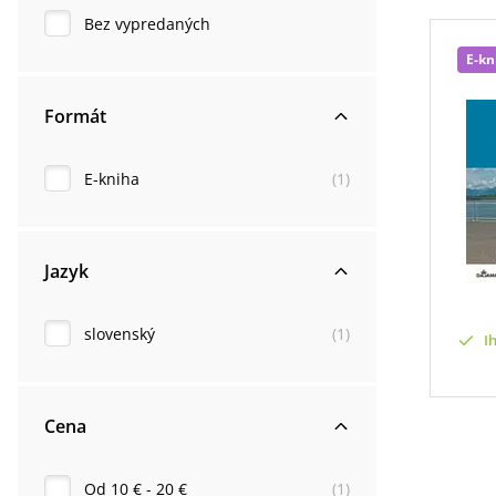
Bez vypredaných
E-kn
Formát
E-kniha
(
1
)
Jazyk
slovenský
(
1
)
I
Cena
Od 10 € - 20 €
(
1
)