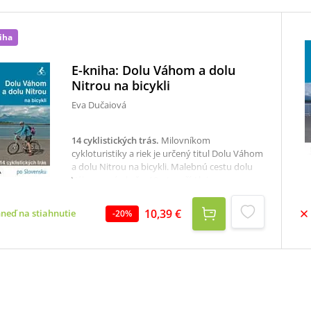
iha
E-kniha: Dolu Váhom a dolu
Nitrou na bicykli
Eva Dučaiová
14 cyklistických trás
.
Milovníkom
cykloturistiky a riek je určený titul Dolu Váhom
a dolu Nitrou na bicykli. Malebnú cestu dolu
Váhom opísal už v 19. storočí Alojz
Mednyanský, avšak nie zo sedla bicykla.
Autorka Eva Dučaiová na ceste dolu Váhom
10,39 €
hneď na stiahnutie
-
20
%
ponúka 500 km dlhú trasu od prameňa
Čierneho alebo Bieleho Váhu až po jeho ústie
do Dunaja rozdelenú do siedmich dní. K
cyklistickému putovaniu dolu Váhom autorka
pridala ešte aj cestu dolu riekou Nitra, a tak
nadšenci cykloturistiky majú možnosť počas
ďalších štyroch dní absolvovať takmer 260 km