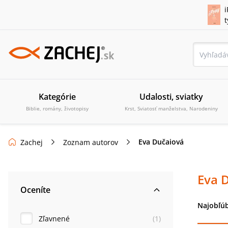
i
Kategórie
Udalosti, sviatky
Biblie, romány, životopisy
Krst, Sviatosť manželstva, Narodeniny
Eva Dučaiová
Zachej
Zoznam autorov
Eva 
Oceníte
Najobľúb
Zľavnené
(
1
)