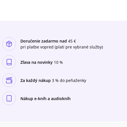
a spoznať našu štvrtú najdlhšiu
rieku.Cyklistické putovanie popri riekach – 14
cyklistických trás popri rieke Váh a rieke
Nitratipy a zaujímavosti na trasáchfarebné
fotografiepanoramatické fotografieprofily
trásitineráre a prevýšenia trásmapové výrezy
so zakreslenými trasami
Doručenie zadarmo nad
45 €
pri platbe vopred (platí pre vybrané služby)
Zľava na novinky
10 %
Za každý nákup
3 % do peňaženky
Nákup e-kníh a audiokníh