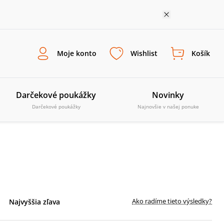
Moje konto
Wishlist
Košík
Darčekové poukážky
Novinky
Darčekové poukážky
Najnovšie v našej ponuke
Ako radíme tieto výsledky?
Najvyššia zľava