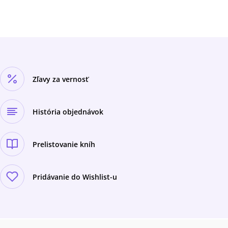
cyklistických trás popri rieke Váh a rieke
Nitratipy a zaujímavosti na trasáchfarebné
fotografiepanoramatické fotografieprofily
trásitineráre a prevýšenia trásmapové výrezy
so zakreslenými trasami
Zľavy za vernosť
História objednávok
Prelistovanie kníh
Pridávanie do Wishlist-u