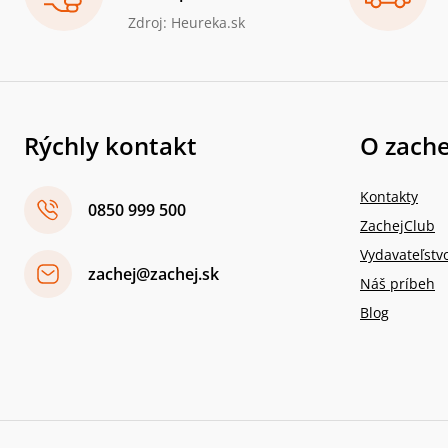
Zdroj: Heureka.sk
Rýchly kontakt
O zache
Kontakty
0850 999 500
ZachejClub
Vydavateľstv
zachej@zachej.sk
Náš príbeh
Blog