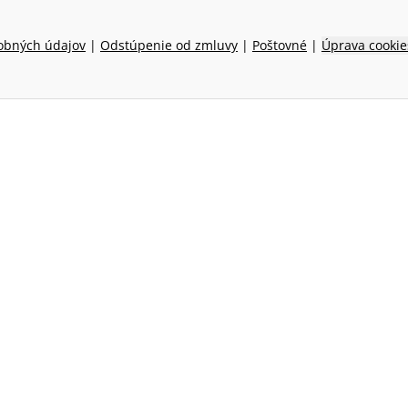
obných údajov
|
Odstúpenie od zmluvy
|
Poštovné
|
Úprava cookie