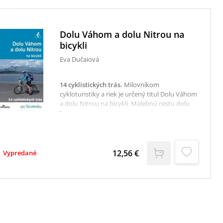
Dolu Váhom a dolu Nitrou na
bicykli
Eva Dučaiová
14 cyklistických trás
.
Milovníkom
cykloturistiky a riek je určený titul Dolu Váhom
a dolu Nitrou na bicykli. Malebnú cestu dolu
Váhom opísal už v 19. storočí Alojz
Mednyanský, avšak nie zo sedla bicykla.
Autorka Eva Dučaiová na ceste dolu Váhom
ponúka 500 km dlhú trasu od prameňa
Čierneho alebo Bieleho Váhu až po jeho ústie
12,56 €
Vypredané
do Dunaja rozdelenú do siedmich dní. K
cyklistickému putovaniu dolu Váhom autorka
pridala ešte aj cestu dolu riekou Nitra, a tak
nadšenci cykloturistiky majú možnosť počas
ďalších štyroch dní absolvovať takmer 260 km
a spoznať našu štvrtú najdlhšiu
rieku.Cyklistické putovanie popri riekach – 14