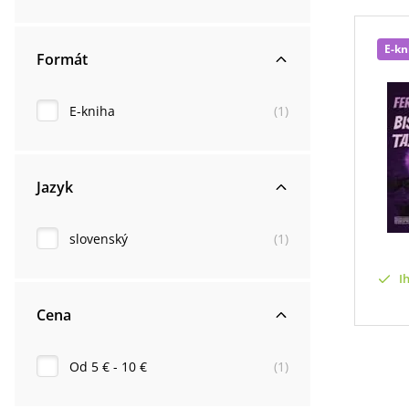
E-kn
Formát
E-kniha
(
1
)
Jazyk
slovenský
(
1
)
I
Cena
Od 5 € - 10 €
(
1
)