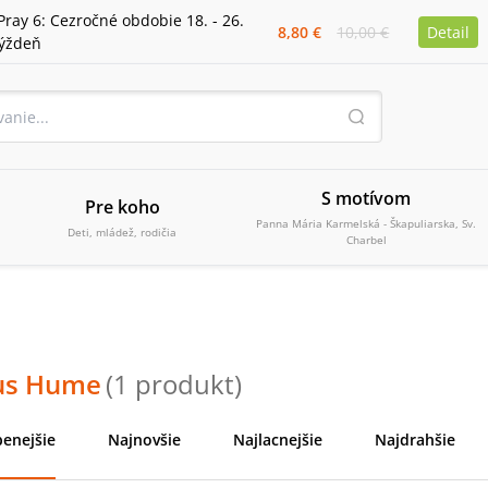
Pray 6: Cezročné obdobie 18. - 26.
8,80 €
10,00 €
Detail
týždeň
S motívom
Pre koho
Panna Mária Karmelská - Škapuliarska, Sv.
Deti, mládež, rodičia
Charbel
us Hume
(
1
produkt
)
enejšie
Najnovšie
Najlacnejšie
Najdrahšie