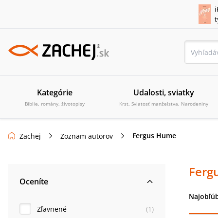
i
Kategórie
Udalosti, sviatky
Biblie, romány, životopisy
Krst, Sviatosť manželstva, Narodeniny
Fergus Hume
Zachej
Zoznam autorov
Ferg
Oceníte
Najobľúb
Zľavnené
(
1
)