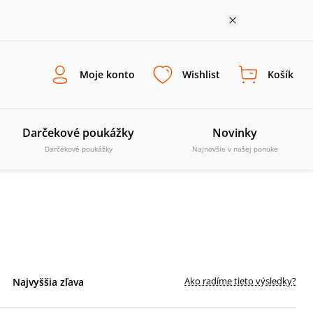
Moje konto
Wishlist
Košík
Darčekové poukážky
Novinky
Darčekové poukážky
Najnovšie v našej ponuke
Ako radíme tieto výsledky?
Najvyššia zľava