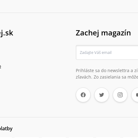
j.sk
Zachej magazín
o
Prihláste sa do newslettra a 
zľavách. Zo zasielania sa môže
platby