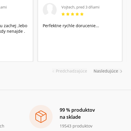
ňami
Vojtech
,
pred 3 dňami
u zachej ,lebo
Perfektne rychle dorucenie...
dy nenajde .
Predchadzajúce
Nasledujúce
99 % produktov
na sklade
ch
19543 produktov