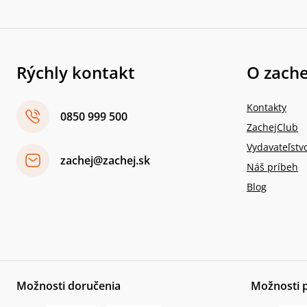
Rýchly kontakt
O zache
Kontakty
0850 999 500
ZachejClub
Vydavateľstv
zachej@zachej.sk
Náš príbeh
Blog
Možnosti doručenia
Možnosti 