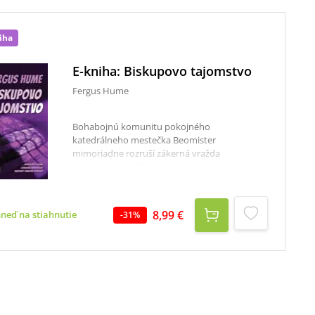
iha
E-kniha: Biskupovo tajomstvo
Fergus Hume
Bohabojnú komunitu pokojného
katedrálneho mestečka Beomister
mimoriadne rozruší zákerná vražda
neznámeho tuláka. Všetci obyvatelia zápalisto
diskutujú o brutálnom čine, ktorého motív
nikto nechápe. Polícia bezradne tápe a
vynárajú sa najrozličnejšie teórie o možnom
8,99 €
hneď na stiahnutie
-
31
%
páchateľovi. Zákerný kaplán Michael Calgrim
dokonca podozrieva svojho nadriadeného,
láskavého biskupa Gabriela Pendlea. Typickú
malomestskú spoločnosť viktoriánskeho
Anglicka zachvacuje čoraz dusivejšie poznanie,
že zločin sa zrejme nikdy nepodarí vyriešiť.
Čoskoro sa však v Beomisteri objaví súkromný
vyšetrovateľ Ben Baltic, ktorý sám seba