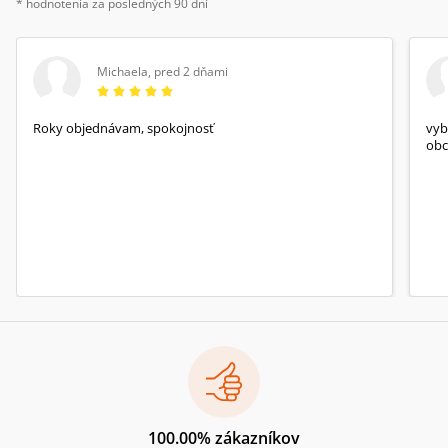
* hodnotenia za posledných 90 dní
Michaela
,
pred 2 dňami
Roky objednávam, spokojnosť
vyb
obc
100.00% zákazníkov