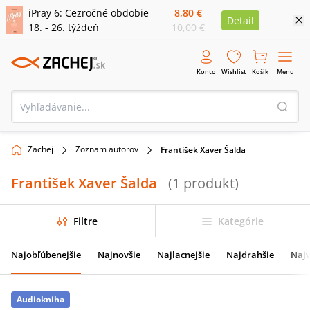
iPray 6: Cezročné obdobie
8,80 €
Detail
18. - 26. týždeň
10,00 €
Konto
Wishlist
Košík
Menu
Zachej
Zoznam autorov
František Xaver Šalda
František Xaver Šalda
(
1
produkt
)
Filtre
Kategórie
Najobľúbenejšie
Najnovšie
Najlacnejšie
Najdrahšie
Najv
Audiokniha