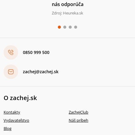
nás odporúča
Zdroj: Heureka.sk
0850 999 500
zachej@zachej.sk
O zachej.sk
Kontakty
ZachejClub
Vydavateľstvo
Náš príbeh
Blog