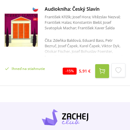
Audiokniha: Český Slavín
František Křižík; Josef Hora; Vítězslav Nezval;
František Halas; Konstantin Biebl; Josef
Svatopluk Machar; František Xaver Šalda
Číta: Zdeňka Baldová, Eduard Bass, Petr
Bezruč, Josef Čapek, Karel Čapek, Viktor Dyk,
Otokar Fischer, Josef Bohuslav Foerster,
František Halas, Josef Hora, Marie Hübnerová,
Jaroslav Ježek, Ludvík Kuba, Jaroslav Kvapil,
Josef Svatopluk Machar, Alfons Mucha, Helena
Ihneď na stiahnutie
5,91 €
-
15
%
Malířová, Gabriela Preissová, Marie
Pujmanová, Václav Rabas, Saša Rašilov, Alois
Musil, Antal Stašek, Václav Vydra, Milan Friedl,
Vítězslav Nezval, Konstantin Biebl, František
Xaver Šalda, Jiří Mahen, Otakar Nejedlý,
Bedřich Václavek, Bohuš Zakopal, Vincenc
Lesný, František Křižík, Josef Suk, Ladislav
Zelenka Celkový čas: 2 hodiny 24 minút
Audiokniha Český Slavín obsahuje archivní
nahrávky hlasů, vzpomínek, názorů či recitace
vlastního díla vynikajících osobností české