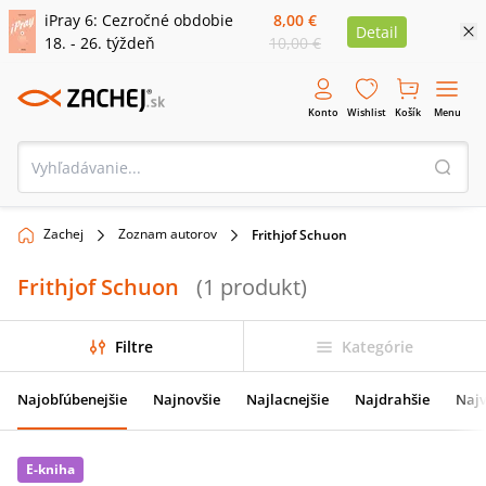
iPray 6: Cezročné obdobie
8,00 €
Detail
18. - 26. týždeň
10,00 €
Konto
Wishlist
Košík
Menu
Zachej
Zoznam autorov
Frithjof Schuon
Frithjof Schuon
(
1
produkt
)
Filtre
Kategórie
Najobľúbenejšie
Najnovšie
Najlacnejšie
Najdrahšie
Najv
E-kniha