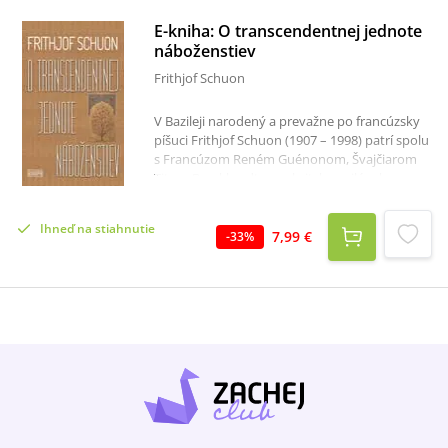
E-kniha: O transcendentnej jednote
náboženstiev
Frithjof Schuon
V Bazileji narodený a prevažne po francúzsky
píšuci Frithjof Schuon (1907 – 1998) patrí spolu
s Francúzom Reném Guénonom, Švajčiarom
Titom Burckhardtom a britsko-cejlónskym
historikom umenia Anandom
Coomaraswamym k hlavným predstaviteľom
Ihneď na stiahnutie
myšlienkového prúdu nazývaného
7,99 €
-
33
%
perennializmus. Je autorom takmer tridsiatich
kníh, v ktorých sa zaoberal náboženským
fenoménom, metafyzikou, spiritualitou a
umením. Bol súfijským šejkom, ale aj
básnikom a maliarom. Podľa profesora
washingtonskej univerzity S. H. Nasra bol
Schuon zároveň „metafyzikom, teológom,
filozofom a logikom (...) zaoberajúcim sa
komparatívnym štúdiom náboženstiev (...) a
vedou o spoločnosti a o človeku, interpretom
tradičného umenia a civilizácií, duchovným