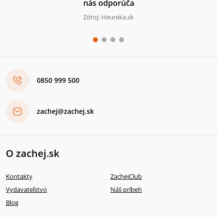
nás odporúča
Zdroj: Heureka.sk
0850 999 500
zachej@zachej.sk
O zachej.sk
Kontakty
ZachejClub
Vydavateľstvo
Náš príbeh
Blog