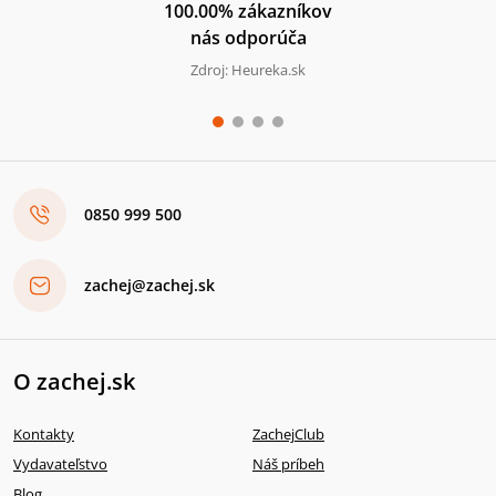
100.00% zákazníkov
nás odporúča
Zdroj: Heureka.sk
0850 999 500
zachej@zachej.sk
O zachej.sk
Kontakty
ZachejClub
Vydavateľstvo
Náš príbeh
Blog