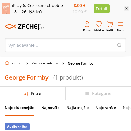
iPray 6: Cezročné obdobie
8,00 €
Detail
18. - 26. týždeň
10,00 €
Konto
Wishlist
Košík
Menu
Zachej
Zoznam autorov
George Formby
George Formby
(
1
produkt
)
Filtre
Kategórie
Najobľúbenejšie
Najnovšie
Najlacnejšie
Najdrahšie
Najv
Audiokniha