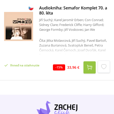
Audiokniha: Semafor Komplet 70. a
80. léta
Jiří Suchý; Karel Jaromír Erben; Con Conrad;
Sidney Clare; Frederick Cliffe; Harry Gifford;
George Formby; Jiří Voskovec; Jan We
Číta: Jitka Molavcová, Jiří Suchý, Pavel Bartoň,
Zuzana Burianová, Svatopluk Beneš, Petra
Černocká, Karel Černoch, Josef Dvořák, Karel
Gott, Karel Hála, Ferdinand Havlík, Luděk
Hulan, Eugen Jegorov, Eva Brožková, Zdena
Adamová, Jiří Datel Novotný, Věra Křesadlová,
Ihneď na stiahnutie
33,96 €
-
15
%
Monika Hálová, Hana Zagorová, Michal
Prokop, Jiří Helekal, Naďa Urbánková, Magda
Křížková, Dagmar Patrasová, Luciana
Krecarová, Vladimír Hrabánek, Ivan Podobský,
Ilona Záluská, Martha Elefteriadu, Ludmila
Podubecká, Tena Elefteriadu, Jiří Šlitr, Pavla
Greifonerová, Eva Olmerová, Václav Neckář,
Petr Ulrych, Jana Robbová, Hana Hegerová,
Waldemar Matuška, Viktor Sodoma, Eva
Pilarová, Petr Nárožný, Luděk Sobota, Jitka