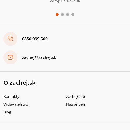
Zdroj: Heureka.sk
0850 999 500
zachej@zachej.sk
O zachej.sk
Kontakty
ZachejClub
Vydavateľstvo
Náš príbeh
Blog