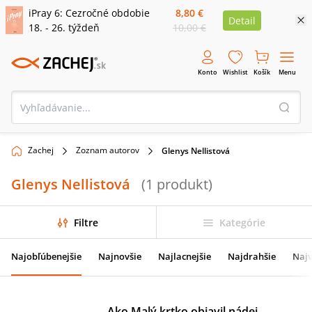
iPray 6: Cezročné obdobie
8,80 €
Detail
18. - 26. týždeň
10,00 €
Konto
Wishlist
Košík
Menu
Zachej
Zoznam autorov
Glenys Nellistová
Glenys Nellistová
(
1
produkt
)
Filtre
Kategórie
Najobľúbenejšie
Najnovšie
Najlacnejšie
Najdrahšie
Najv
Ako Malý krtko objavil nádej