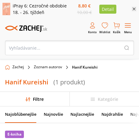
iPray 6: Cezročné obdobie
8,80 €
Detail
18. - 26. týždeň
10,00 €
Konto
Wishlist
Košík
Menu
Zachej
Zoznam autorov
Hanif Kureishi
Hanif Kureishi
(
1
produkt
)
Filtre
Kategórie
Najobľúbenejšie
Najnovšie
Najlacnejšie
Najdrahšie
Najv
E-kniha