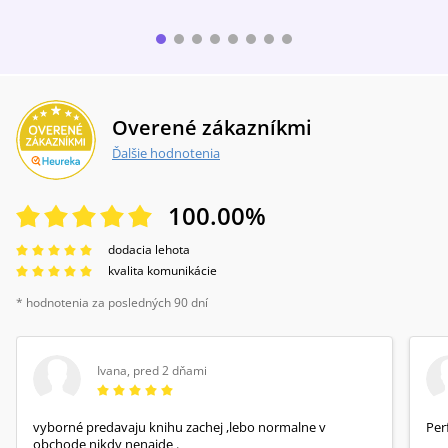
Overené zákazníkmi
Ďalšie hodnotenia
100.00
%
dodacia lehota
kvalita komunikácie
* hodnotenia za posledných 90 dní
Ivana
,
pred 2 dňami
vyborné predavaju knihu zachej ,lebo normalne v
Per
obchode nikdy nenajde .