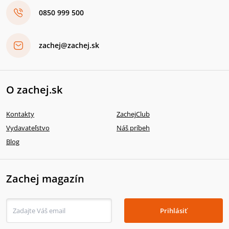
0850 999 500
zachej@zachej.sk
O zachej.sk
Kontakty
ZachejClub
Vydavateľstvo
Náš príbeh
Blog
Zachej magazín
Prihlásiť