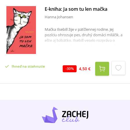
E-kniha: Ja som tu len mačka
Hanna Johansen
Mačka Ilsebill žije v päťčlennej rodine. Jej
pozíciu ohrozuje pes, druhý domáci miláčik, a
ešte aj bábätko. Ilsebill veselo rozpráva o
strastiach svojho citového života, vysvetľuje
prečo je najdôležitejšie jedlo a odvráti
pohromu, že by musela počas rodinnej
dovolenky žiť dočasne v domove pre
Ihneď na stiahnutie
mačky.Kniha je ilustrovaná čiernobielymi
4,50 €
-
30
%
mačacími portrétmi Hildegard Müller.Kniha je
určená čitateľom od desať rokov. Text však
osloví aj dospelú čitateľskú obec, potešia sa jej
milovníci mačiek a domácich zvierat, ale aj
všetci milovníci dobrej literatúry.Keď skvelá
nemecká autorka napísala knihu Ja som tu len
mačka, záujem čitateľov bol taký veľký, že
podnietil vydavateľa založiť novú edíciu.
Postupne v nej vyšli knihy Ja som tu len pes, Ja
som tu len škrečok (2014) a Ja som tu len poník
(2015).E-knižné formáty ePub a MOBI