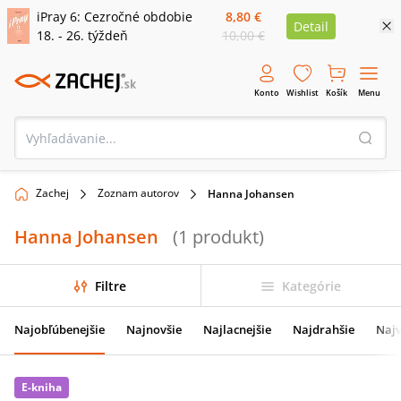
iPray 6: Cezročné obdobie
8,80 €
Detail
18. - 26. týždeň
10,00 €
Konto
Wishlist
Košík
Menu
Zachej
Zoznam autorov
Hanna Johansen
Hanna Johansen
(
1
produkt
)
Filtre
Kategórie
Najobľúbenejšie
Najnovšie
Najlacnejšie
Najdrahšie
Najv
E-kniha