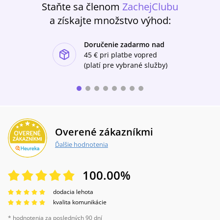
Staňte sa členom
ZachejClubu
neobsahujú ilustrácie.
a získajte množstvo výhod:
Doručenie zadarmo nad
ishlist-u
45 €
pri platbe vopred
(platí pre vybrané služby)
Overené zákazníkmi
Ďalšie hodnotenia
100.00
%
dodacia lehota
kvalita komunikácie
* hodnotenia za posledných 90 dní