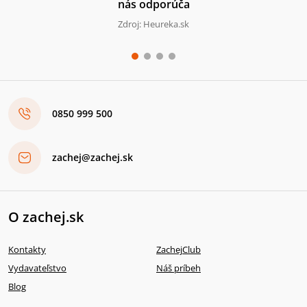
nás odporúča
Zdroj: Heureka.sk
0850 999 500
zachej@zachej.sk
O zachej.sk
Kontakty
ZachejClub
Vydavateľstvo
Náš príbeh
Blog