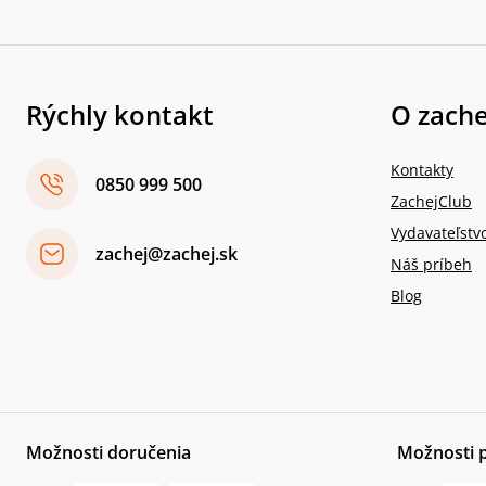
Rýchly kontakt
O zache
Kontakty
0850 999 500
ZachejClub
Vydavateľstv
zachej@zachej.sk
Náš príbeh
Blog
Možnosti doručenia
Možnosti 