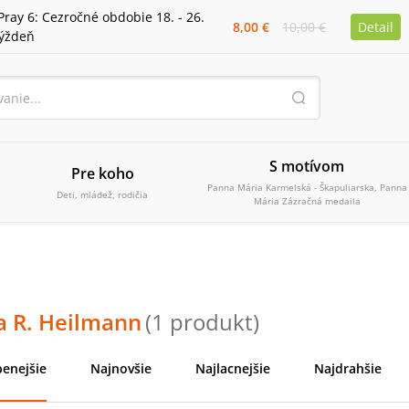
Pray 6: Cezročné obdobie 18. - 26.
8,00 €
10,00 €
Detail
týždeň
S motívom
Pre koho
Panna Mária Karmelská - Škapuliarska, Panna
Deti, mládež, rodičia
Mária Zázračná medaila
a R. Heilmann
(
1
produkt
)
enejšie
Najnovšie
Najlacnejšie
Najdrahšie