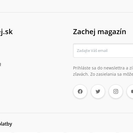
j.sk
Zachej magazín
o
Prihláste sa do newslettra a 
zľavách. Zo zasielania sa môže
platby