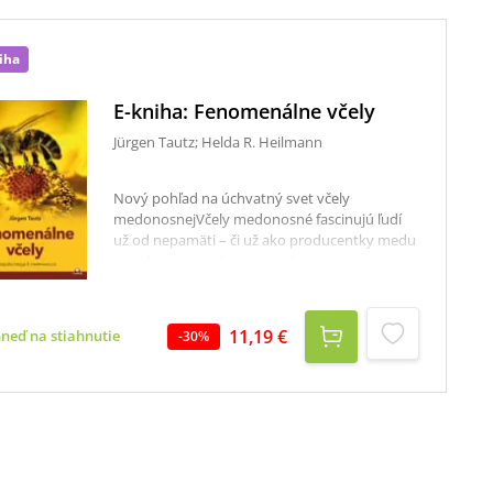
iha
E-kniha: Fenomenálne včely
Jürgen Tautz; Helda R. Heilmann
Nový pohľad na úchvatný svet včely
medonosnejVčely medonosné fascinujú ľudí
už od nepamäti – či už ako producentky medu
a vosku, majsterky organizácie v
usporiadanom spoločenstve alebo architektky
pôsobivých pravidelných konštrukcií plástov.
Rozsiahlym opeľovaním kultúrnych rastlín sú
11,19 €
hneď na stiahnutie
-
30
%
pre nás jednoducho nenahraditeľné. Vedci,
skúmajúci tajomstvá tohto hmyzu, odhaľujú
záhady „fenomenálnych včiel“ – a pri každom
kroku ich čakajú nové prekvapenia. Kniha dáva
čitateľovi možnosť nahliadnuť do aktuálneho
diania pri získavaní vedomostí a často
priekopníckych poznatkov, ktoré v posledných
rokoch objavila aj skupina vedcov okolo