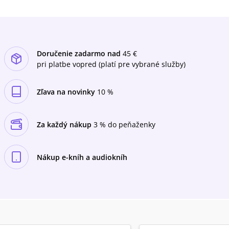
profesora Tautza vo Würzburgu. Čitateľ sa tiež
oboznámi s množstvom jedinečných fotografi
í Helgy R. Heilmannovej a tým získa aj nový
pohľad na tieto evolučne úspešné tvory.
„Včelstvo je ako čarovná studňa, čím viac z nej
Doručenie zadarmo nad
45 €
čerpáme, tým viac nám prináša“, poznamenal
pri platbe vopred (platí pre vybrané služby)
raz trefne Karl von Frisch, legenda výskumu
včely medonosnej. Nechajte sa do nej vtiahnuť
aj vy.
Zľava na novinky
10 %
Za každý nákup
3 % do peňaženky
Nákup e-kníh a audiokníh