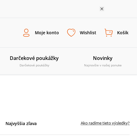
Moje konto
Wishlist
Košík
Darčekové poukážky
Novinky
Darčekové poukážky
Najnovšie v našej ponuke
Ako radíme tieto výsledky?
Najvyššia zľava