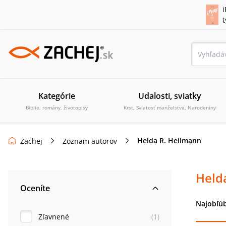
i
Kategórie
Udalosti, sviatky
Biblie, romány, životopisy
Krst, Sviatosť manželstva, Narodeniny
Helda R. Heilmann
Zachej
Zoznam autorov
Held
Oceníte
Najobľúb
Zľavnené
(
1
)