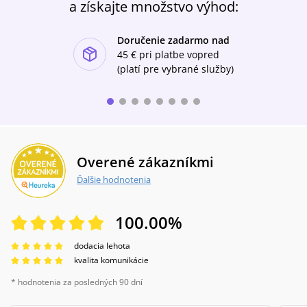
řady učebnic a výukových materiálů. Na knize
a získajte množstvo výhod:
Felix a Benjamín spolupracoval s Ulrike
Weberovou, učitelkou náboženství a rovněž
Doručenie zadarmo nad
odbornicí na metodu Montessori.
ishlist-u
45 €
pri platbe vopred
(platí pre vybrané služby)
Overené zákazníkmi
Ďalšie hodnotenia
100.00
%
dodacia lehota
kvalita komunikácie
* hodnotenia za posledných 90 dní