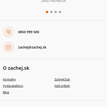
Zdroj: Heureka.sk
0850 999 500
zachej@zachej.sk
O zachej.sk
Kontakty
ZachejClub
Vydavateľstvo
Náš príbeh
Blog