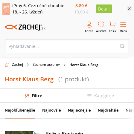
iPray 6: Cezročné obdobie
8,80 €
Detail
18. - 26. týždeň
10,00 €
Konto
Wishlist
Košík
Menu
Zachej
Zoznam autorov
Horst Klaus Berg
Horst Klaus Berg
(
1
produkt
)
Filtre
Kategórie
Najobľúbenejšie
Najnovšie
Najlacnejšie
Najdrahšie
Najv
Felix a Benjamín