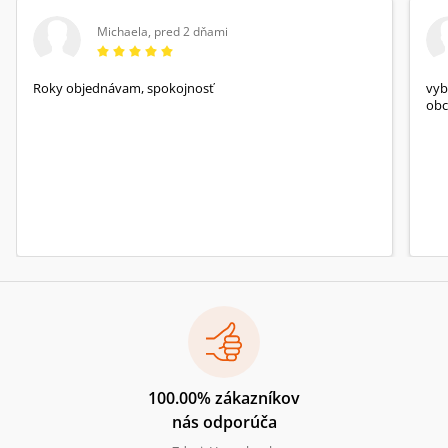
Michaela
,
pred 2 dňami
Roky objednávam, spokojnosť
vyb
obc
100.00% zákazníkov
nás odporúča