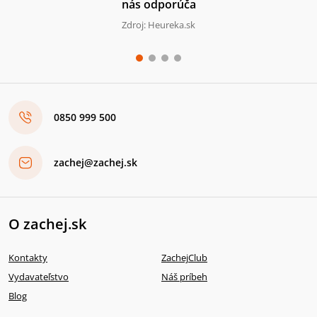
nás odporúča
Zdroj: Heureka.sk
0850 999 500
zachej@zachej.sk
O zachej.sk
Kontakty
ZachejClub
Vydavateľstvo
Náš príbeh
Blog