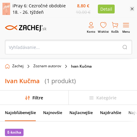
iPray 6: Cezročné obdobie
8,80 €
Detail
18. - 26. týždeň
10,00 €
Konto
Wishlist
Košík
Menu
Zachej
Zoznam autorov
Ivan Kučma
Ivan Kučma
(
1
produkt
)
Filtre
Kategórie
Najobľúbenejšie
Najnovšie
Najlacnejšie
Najdrahšie
Najv
E-kniha