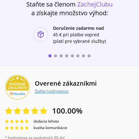
Staňte sa členom
ZachejClubu
a získajte množstvo výhod:
Doručenie zadarmo nad
ishlist-u
45 €
pri platbe vopred
(platí pre vybrané služby)
Overené zákazníkmi
Ďalšie hodnotenia
100.00
%
dodacia lehota
kvalita komunikácie
* hodnotenia za posledných 90 dní