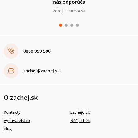
nás odporúča
Zdroj: Heureka.sk
0850 999 500
zachej@zachej.sk
O zachej.sk
Kontakty
ZachejClub
Vydavateľstvo
Náš príbeh
Blog