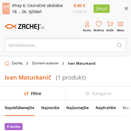
iPray 6: Cezročné obdobie
8,80 €
Detail
18. - 26. týždeň
10,00 €
Konto
Wishlist
Košík
Menu
Zachej
Zoznam autorov
Ivan Maturkanič
Ivan Maturkanič
(
1
produkt
)
Filtre
Kategórie
Najobľúbenejšie
Najnovšie
Najlacnejšie
Najdrahšie
Najv
E-kniha