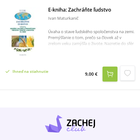
E-kniha: Zachráňte ľudstvo
Ivan Maturkanič
Úvaha o stave ľudského spoločenstva na zemi.
Premýšľanie o tom, prečo sa človek až v
zrelom veku zamýšľa o živote. Nazretie do sfér
života o osobnostiach, o motívoch konania, o
danostiach človeka, o tom, kto vlastne vládne
ľudstvu na zemi a o tom kam speje ľudstvo.
Popis reálnej skutočnosti života človeka na
Ihneď na stiahnutie
zemi v novom veku. Zamýšľanie sa nad
9,00 €
reálnou skutočnosťou, že ľudstvu na zemi
vládne mamon ako dar blaženej nevedomosti
– mamonár koná cielene: čím viac, čím
rýchlejšie, hoc aj na úkor všetkých a všetkého.
Takže ľudstvo namiesto vidiny dosiahnutia
zlatého veku formou zvyšovania úrovne
ochrany podmienok života a namiesto riešenia
rozporov bez sily, bez donútenia, bez zabíjania,
bez ničenia a používania zbraní, stupňuje
militarizáciu a smeruje k zničeniu života na
zemi. Výzva jedného malého a nemohúceho