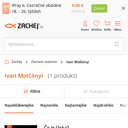
iPray 6: Cezročné obdobie
8,80 €
Detail
18. - 26. týždeň
10,00 €
Konto
Wishlist
Košík
Menu
Zachej
Zoznam autorov
Ivan Molčányi
Ivan Molčányi
(
1
produkt
)
Filtre
Kategórie
Najobľúbenejšie
Najnovšie
Najlacnejšie
Najdrahšie
Najv
Čo je láska?