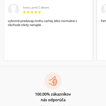
Ivana
,
pred 2 dňami
vyborné predavaju knihu zachej ,lebo normalne v
Per
obchode nikdy nenajde .
100.00% zákazníkov
nás odporúča