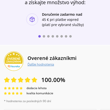
a získajte množstvo výhod:
Doručenie zadarmo nad
ishlist-u
45 €
pri platbe vopred
(platí pre vybrané služby)
Overené zákazníkmi
Ďalšie hodnotenia
100.00
%
dodacia lehota
kvalita komunikácie
* hodnotenia za posledných 90 dní