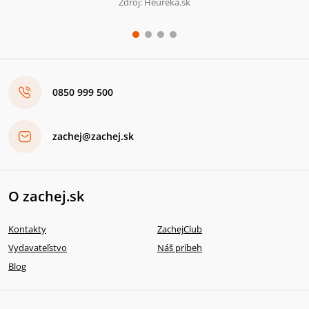
Zdroj: Heureka.sk
0850 999 500
zachej@zachej.sk
O zachej.sk
Kontakty
ZachejClub
Vydavateľstvo
Náš príbeh
Blog