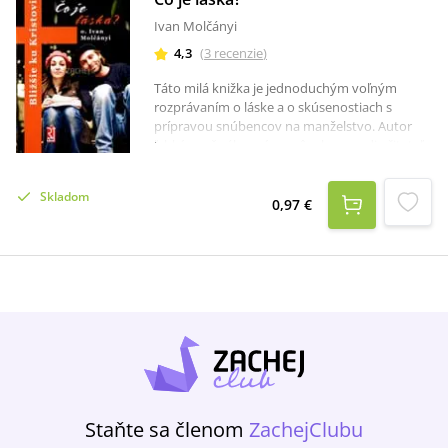
Ivan Molčányi
4,3
(
3
recenzie
)
Táto milá knižka je jednoduchým voľným
rozprávaním o láske a o skúsenostiach s
prípravou snúbencov na manželstvo. Autor
ľahkým, až zábavným spôsobom vedie čitateľa
k zamysleniu nad správnym budovaním
vzťahov.
Skladom
0,97 €
Staňte sa členom
ZachejClubu