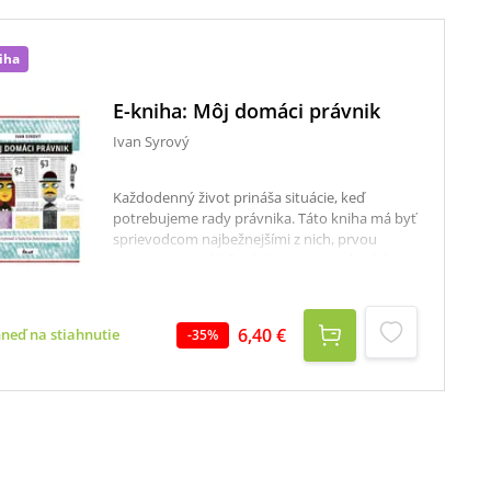
iha
E-kniha: Môj domáci právnik
Ivan Syrový
Každodenný život prináša situácie, keď
potrebujeme rady právnika. Táto kniha má byť
sprievodcom najbežnejšími z nich, prvou
pomocou pri záťažových momentoch, akými
sú rozvod, spisovanie závetu, požičiavanie
peňazí či poisťovanie majetku. Právnik Ivan
Syrový v nej zrozumiteľným spôsobom
6,40 €
hneď na stiahnutie
-
35
%
vysvetľuje, aké sú nesprávne predstavy o
riešeniach problémov, odpovedá na
najčastejšie otázky, s ktorými sa v praxi
stretáva, vysvetľuje jednotlivé kroky a dáva
užitočné rady, na čo by sme pri riešení takých
situácií nemali zabudnúť. Súčasťou knihy sú aj
príklady najčastejších zmlúv.