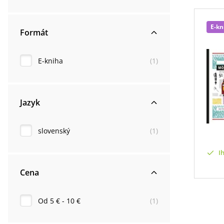
E-kn
Formát
E-kniha
(
1
)
Jazyk
slovenský
(
1
)
I
Cena
Od 5 € - 10 €
(
1
)