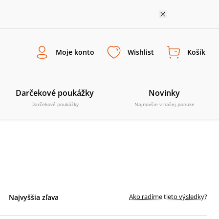
Moje konto
Wishlist
Košík
Darčekové poukážky
Novinky
Darčekové poukážky
Najnovšie v našej ponuke
Ako radíme tieto výsledky?
Najvyššia zľava