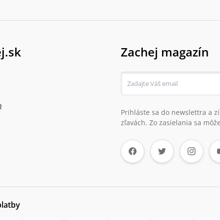
j.sk
Zachej magazín
o
Prihláste sa do newslettra a 
zľavách. Zo zasielania sa môže
platby