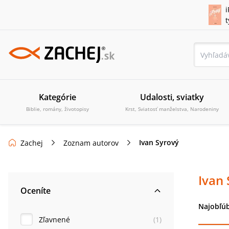
i
Kategórie
Udalosti, sviatky
Biblie, romány, životopisy
Krst, Sviatosť manželstva, Narodeniny
Ivan Syrový
Zachej
Zoznam autorov
Ivan 
Oceníte
Najobľúb
Zľavnené
(
1
)