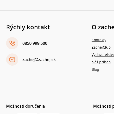
Rýchly kontakt
O zache
Kontakty
0850 999 500
ZachejClub
Vydavateľstv
zachej@zachej.sk
Náš príbeh
Blog
Možnosti doručenia
Možnosti 