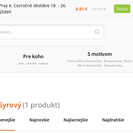
Pray 6: Cezročné obdobie 18. - 26.
8,80 €
10,00 €
Detail
týždeň
S motívom
Pre koho
Panna Mária Karmelská - Škapuliarska, Panna
Deti, mládež, rodičia
Mária Karmelská - Škapuliarska
Syrový
(
1
produkt
)
enejšie
Najnovšie
Najlacnejšie
Najdrahšie