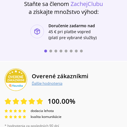
Staňte sa členom
ZachejClubu
a získajte množstvo výhod:
Doručenie zadarmo nad
ishlist-u
45 €
pri platbe vopred
(platí pre vybrané služby)
Overené zákazníkmi
Ďalšie hodnotenia
100.00
%
dodacia lehota
kvalita komunikácie
* hodnotenia za posledných 90 dní