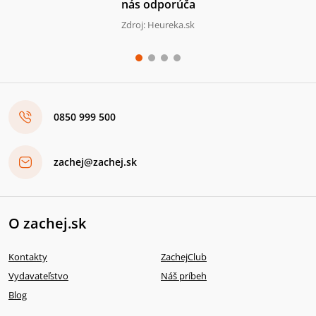
nás odporúča
Zdroj: Heureka.sk
0850 999 500
zachej@zachej.sk
O zachej.sk
Kontakty
ZachejClub
Vydavateľstvo
Náš príbeh
Blog