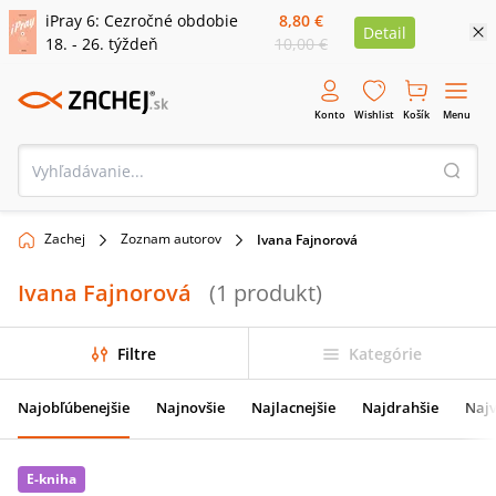
iPray 6: Cezročné obdobie
8,80 €
Detail
18. - 26. týždeň
10,00 €
Konto
Wishlist
Košík
Menu
Zachej
Zoznam autorov
Ivana Fajnorová
Ivana Fajnorová
(
1
produkt
)
Filtre
Kategórie
Najobľúbenejšie
Najnovšie
Najlacnejšie
Najdrahšie
Najv
E-kniha