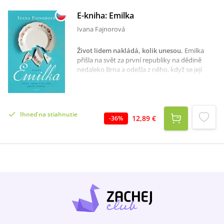
E-kniha: Emilka
Ivana Fajnorová
Život lidem nakládá, kolik unesou
.
Emilka
přišla na svět za první republiky na dědině
nedaleko Brna a odešla z něho, když se její
země stala znovu svobodnou. Tento kraj nikdy
neopustila a svůj život prožila ve 20. století
plném událostí, jejichž důsledky ovlivnit
neuměla. Přestože byl Emilčin život protkán
Ihneď na stiahnutie
radostmi i bolestmi obyčejného člověka, nikdy
12,89 €
-
36
%
neztratila sílu jim statečně čelit.Tento román je
o opravdové lidskosti, o kráse čirého dobra a o
duších obyčejných lidí, jejichž příběhy známe i
ze svého vlastního okolí.