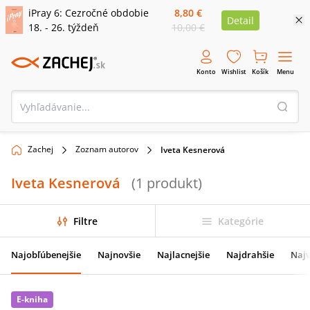
iPray 6: Cezročné obdobie
8,80 €
Detail
18. - 26. týždeň
10,00 €
Konto
Wishlist
Košík
Menu
Zachej
Zoznam autorov
Iveta Kesnerová
Iveta Kesnerová
(
1
produkt
)
Filtre
Kategórie
Najobľúbenejšie
Najnovšie
Najlacnejšie
Najdrahšie
Najv
E-kniha