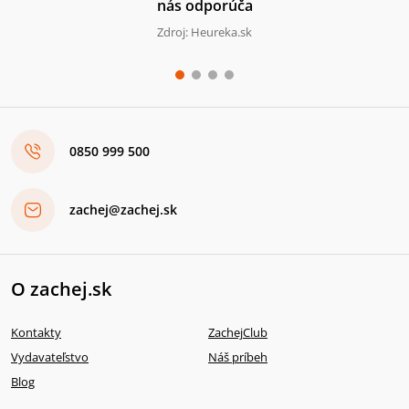
nás odporúča
Zdroj: Heureka.sk
0850 999 500
zachej@zachej.sk
O zachej.sk
Kontakty
ZachejClub
Vydavateľstvo
Náš príbeh
Blog