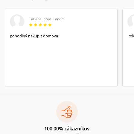
Tatiana
,
pred 1 dňom
pohodlný nákup z domova
Rok
100.00% zákazníkov