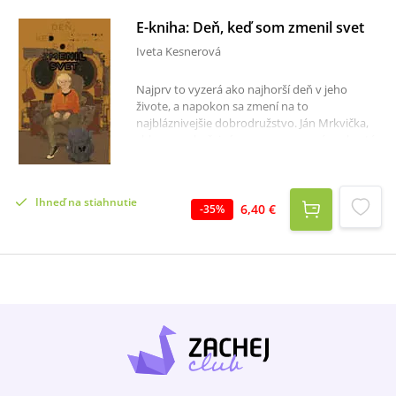
E-kniha: Deň, keď som zmenil svet
Iveta Kesnerová
Najprv to vyzerá ako najhorší deň v jeho
živote, a napokon sa zmení na to
najbláznivejšie dobrodružstvo. Ján Mrkvička,
chlapec s obyčajným menom, sa práve chystá
na neobyčajnú cestu – nasadá do veľmi
nevšednej vesmírnej lode a mieri do minulosti.
Stretne tu postupne niekoľko veľkých
Ihneď na stiahnutie
osobností svetovej vedy, umenia aj politiky, a
6,40 €
-
35
%
ktovie, možno ho čaká aj prekvapivá lekcia o
tom, čo je v živote naozaj dôležité…