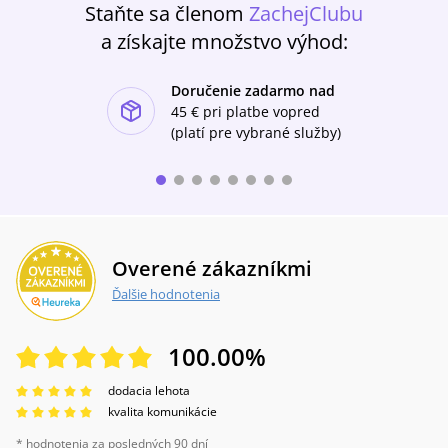
Staňte sa členom
ZachejClubu
a získajte množstvo výhod:
Doručenie zadarmo nad
ishlist-u
45 €
pri platbe vopred
(platí pre vybrané služby)
Overené zákazníkmi
Ďalšie hodnotenia
100.00
%
dodacia lehota
kvalita komunikácie
* hodnotenia za posledných 90 dní