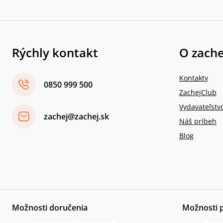
Rýchly kontakt
O zache
Kontakty
0850 999 500
ZachejClub
Vydavateľstv
zachej@zachej.sk
Náš príbeh
Blog
Možnosti doručenia
Možnosti 