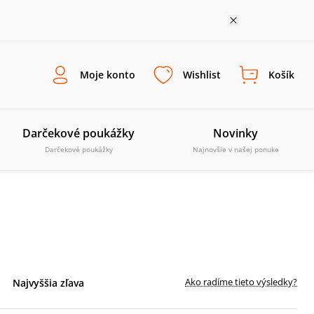
Moje konto
Wishlist
Košík
Darčekové poukážky
Novinky
Darčekové poukážky
Najnovšie v našej ponuke
Ako radíme tieto výsledky?
Najvyššia zľava