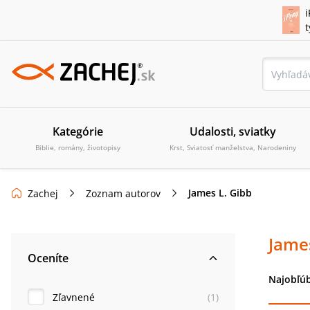
i
Kategórie
Udalosti, sviatky
Biblie, romány, životopisy
Krst, Sviatosť manželstva, Narodeniny
James L. Gibb
Zachej
Zoznam autorov
James
Oceníte
Najobľúb
Zľavnené
(
1
)