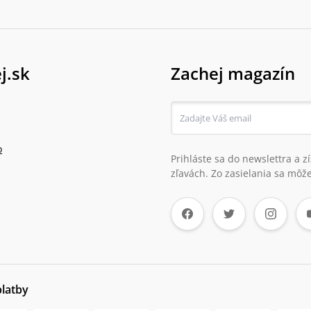
j.sk
Zachej magazín
o
Prihláste sa do newslettra a 
zľavách. Zo zasielania sa môže
platby