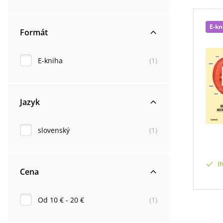
E-kn
Formát
E-kniha
(
1
)
Jazyk
slovenský
(
1
)
I
Cena
Od 10 € - 20 €
(
1
)