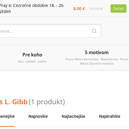
Pray 6: Cezročné obdobie 18. - 26.
8,00 €
10,00 €
Detail
týždeň
S motívom
Pre koho
Panna Mária Karmelská - Škapuliarska, Panna
Deti, mládež, rodičia
Mária Zázračná medaila
 L. Gibb
(
1
produkt
)
enejšie
Najnovšie
Najlacnejšie
Najdrahšie