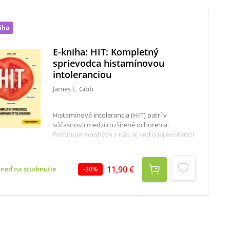
iha
E-kniha: HIT: Kompletný
sprievodca histamínovou
intoleranciou
James L. Gibb
Histamínová intolerancia (HIT) patrí v
súčasnosti medzi rozšírené ochorenia.
Postihuje mnohých z nás, aj keď o jej existencii
často netušíme. Jej príznakmi môžeme trpieť
dlhodobo a sú také rôznorodé, že si ich
zvyčajne nedokážeme dať do súvisu so
11,90 €
hneď na stiahnutie
-
30
%
stravou, ktorú naše telo nevie správne
spracovať. Dôvodom je neznášanlivosť
histamínu – látky, ktorá sa vyskytuje v
mnohých potravinách. Na hladinu histamínu v
krvi okrem stravy vplývajú aj gény, okolité
prostredie a stres. Ak prekročí únosnú hranicu,