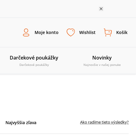
Moje konto
Wishlist
Košík
Darčekové poukážky
Novinky
Darčekové poukážky
Najnovšie v našej ponuke
Ako radíme tieto výsledky?
Najvyššia zľava