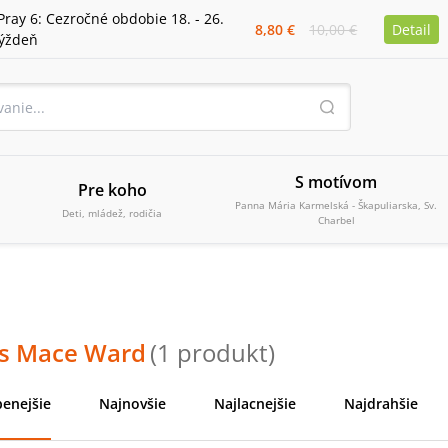
Pray 6: Cezročné obdobie 18. - 26.
8,80 €
10,00 €
Detail
týždeň
S motívom
Pre koho
Panna Mária Karmelská - Škapuliarska, Sv.
Deti, mládež, rodičia
Charbel
s Mace Ward
(
1
produkt
)
enejšie
Najnovšie
Najlacnejšie
Najdrahšie