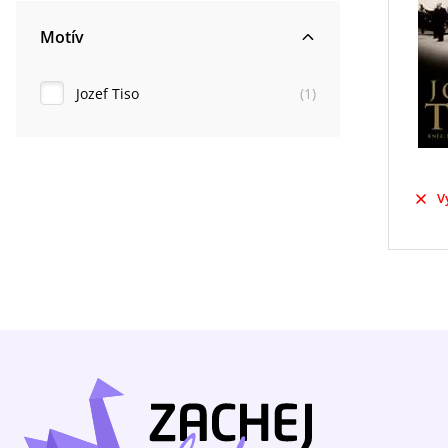
Motív
Jozef Tiso
(
1
)
V