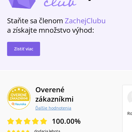
Staňte sa členom
ZachejClubu
a získajte množstvo výhod:
Zistiť viac
Overené
zákazníkmi
Ďalšie hodnotenia
Ro
100.00
%
dodacia lehota