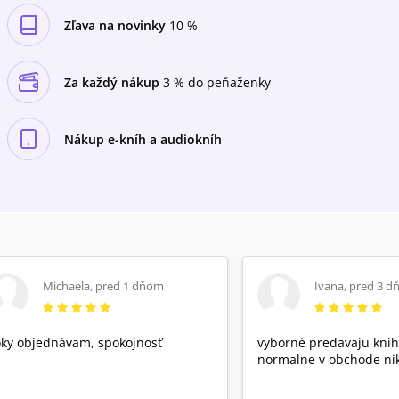
odsouzení.
Zľava na novinky
10 %
Za každý nákup
3 % do peňaženky
Nákup e-kníh a audiokníh
Michaela
,
pred 1 dňom
Ivana
,
pred 3 d
ky objednávam, spokojnosť
vyborné predavaju knih
normalne v obchode nik