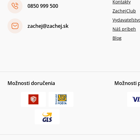
Kontakty
0850 999 500
ZachejClub
Vydavateľstv
zachej@zachej.sk
Náš príbeh
Blog
Možnosti doručenia
Možnosti 