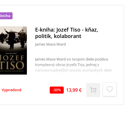
-kniha
E-kniha: Jozef Tiso - kňaz,
politik, kolaborant
James Mace Ward
James Mace Ward vo svojom diele podáva
komplexný obraz Jozefa Tisa, jednej z
narozporuplnejších postáv európskych dejín
20. storočia. Zaoberá sa jeho rokmi štúdia za
kňaza rímskokatolíckej cirkvi, vstupom na
politickú dráhu, angažovanosťou na úrovni
13,99 €
Vypredané
-
30
%
československej politiky až po funkciu hlavy
Slovenského štátu. Ward sa nevyhýba ani
najkontroverznejším kapitolám Tisovho života
– predovšetkým jeho vojnovému spojenectvu
s nacistickým Nemeckom a zodpovednosti za
vyvlastnenie, deportácie a napokon aj
vraždenie slovenských židov. Zachytáva Tisa