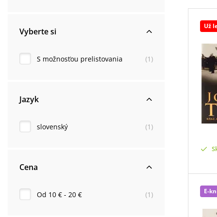
Už l
Vyberte si
S možnosťou prelistovania
(
1
)
Jazyk
slovenský
(
1
)
S
Cena
E-kn
Od 10 € - 20 €
(
1
)