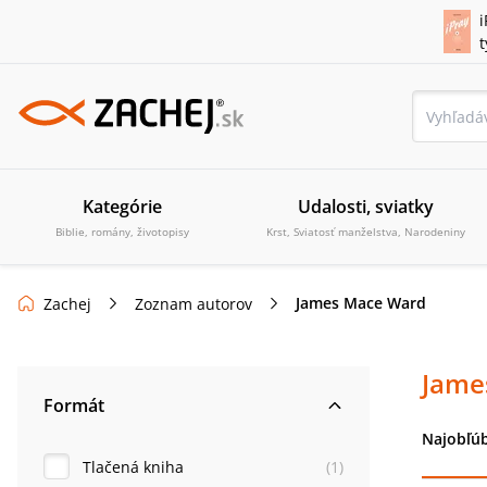
i
Kategórie
Udalosti, sviatky
Biblie, romány, životopisy
Krst, Sviatosť manželstva, Narodeniny
James Mace Ward
Zachej
Zoznam autorov
Jame
Formát
Najobľúb
Tlačená kniha
(
1
)