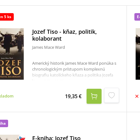
en 5 ks
E
Jozef Tiso - kňaz, politik,
kolaborant
James Mace Ward
Americký historik James Mace Ward ponúka s
chronologickým prístupom komplexnú
biografiu katolíckeho kňaza a politika Jozefa
Tisa (1887 – 1947), v ktorej prináša aj mnohé
prekvapenia.Jozef Tiso bol jednou z
najkurióznejších postáv v politike počas 2.
19,35 €
kladom
svetovej vojny, ale aj celého 20. storočia. Autor
sa v tejto publikácii venuje jeho štúdiu teológie
i vstupu do sveta politiky až po jeho
prezidentské časy. Neobchádza ani jeho život
v najkontroverznejších rokoch, keď sa
iha
Slovensko stalo spojencom nacistického
Nemecka a dochádzalo k vyvlastňovaniu,
E-kniha: Jozef Tiso