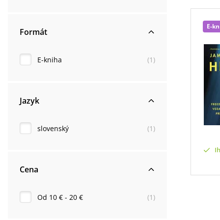
E-kn
Formát
E-kniha
(
1
)
Jazyk
slovenský
(
1
)
I
Cena
Od 10 € - 20 €
(
1
)