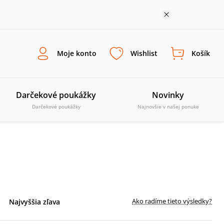
Moje konto
Wishlist
Košík
Darčekové poukážky
Novinky
Darčekové poukážky
Najnovšie v našej ponuke
Ako radíme tieto výsledky?
Najvyššia zľava