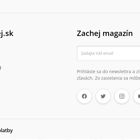
j.sk
Zachej magazín
o
Prihláste sa do newslettra a 
zľavách. Zo zasielania sa môže
platby