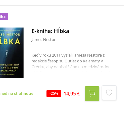
iha
E-kniha: Hĺbka
James Nestor
Keď v roku 2011 vyslali Jamesa Nestora z
redakcie časopisu Outlet do Kalamaty v
Grécku, aby napísal článok o medzinárodnej
súťaži v pomerne novom extrémnom športe –
freedivingu –, netušil, ako mu to zmení život.
Stal sa totiž svedkom čohosi neuveriteľného –
potápania bez prístrojov do hĺbky takmer sto
14,95 €
hneď na stiahnutie
-
25
%
metrov, ktoré freediver zvládol vo väčšej či
menšej pohode. Stretol sa tu aj s
novátorskými vedcami, ktorí využívali
freediving na bezprostredný výskum
živočíchov žijúcich vo veľkých hĺbkach, a tí ho
pozvali na ostrov Réunion, aby sa zúčastnil na
výskume komunikácie veľrýb a správania
žralokov. V Hĺbke, napísanej reportážnym