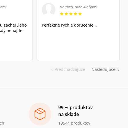
ňami
Vojtech
,
pred 4 dňami
u zachej ,lebo
Perfektne rychle dorucenie...
dy nenajde .
Predchadzajúce
Nasledujúce
99 % produktov
na sklade
ch
19544 produktov