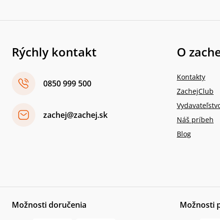
Rýchly kontakt
O zache
Kontakty
0850 999 500
ZachejClub
Vydavateľstv
zachej@zachej.sk
Náš príbeh
Blog
Možnosti doručenia
Možnosti 