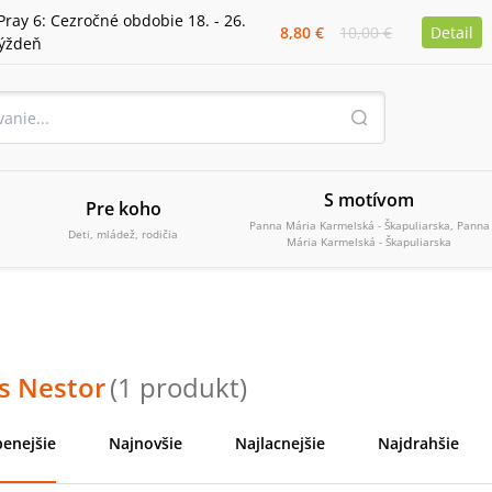
Pray 6: Cezročné obdobie 18. - 26.
8,80 €
10,00 €
Detail
týždeň
S motívom
Pre koho
Panna Mária Karmelská - Škapuliarska, Panna
Deti, mládež, rodičia
Mária Karmelská - Škapuliarska
s Nestor
(
1
produkt
)
enejšie
Najnovšie
Najlacnejšie
Najdrahšie