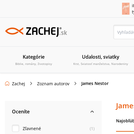
i
Kategórie
Udalosti, sviatky
Biblie, romány, životopisy
Krst, Sviatosť manželstva, Narodeniny
James Nestor
Zachej
Zoznam autorov
Jame
Oceníte
Najobľúb
Zľavnené
(
1
)