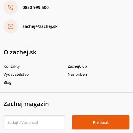
0850 999 500
zachej@zachej.sk
O zachej.sk
Kontakty
ZachejClub
Vydavateľstvo
Náš príbeh
Blog
Zachej magazín
Prihlásiť