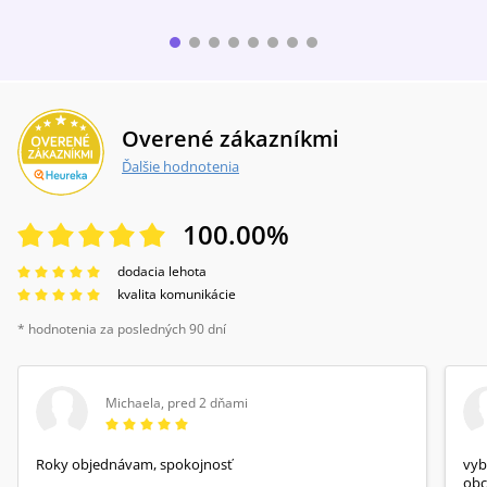
spoločnú budúcnosť za hranicami Ríma,
situácia sa vyostrí natoľko, že Valentín, Iris a
všetci ich blízki musia bojovať o holý život, a
zároveň zápasiť s vierou v Boha, ktorý vie
prinavrátiť zrak, no nie vždy ochráni svojich
nasledovníkov od utrpenia.
Overené zákazníkmi
Ďalšie hodnotenia
100.00
%
dodacia lehota
kvalita komunikácie
* hodnotenia za posledných 90 dní
Michaela
,
pred 2 dňami
Roky objednávam, spokojnosť
vyb
obc