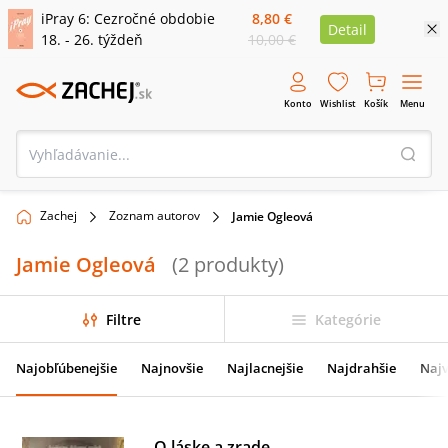
iPray 6: Cezročné obdobie
8,80 €
Detail
18. - 26. týždeň
10,00 €
Konto
Wishlist
Košík
Menu
Zachej
Zoznam autorov
Jamie Ogleová
Jamie Ogleová
(
2
produkty
)
Filtre
Kategórie
Najobľúbenejšie
Najnovšie
Najlacnejšie
Najdrahšie
Najv
O láske a zrade