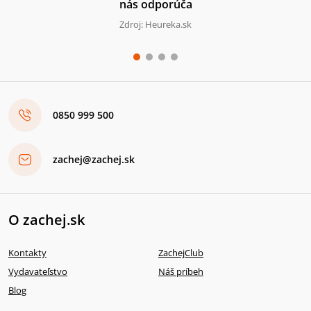
nás odporúča
Zdroj: Heureka.sk
0850 999 500
zachej@zachej.sk
O zachej.sk
Kontakty
ZachejClub
Vydavateľstvo
Náš príbeh
Blog