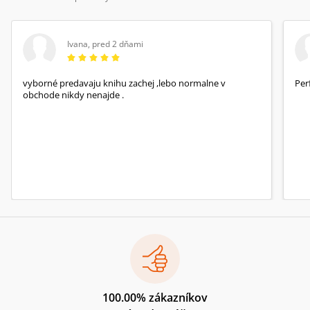
Ivana
,
pred 2 dňami
vyborné predavaju knihu zachej ,lebo normalne v
Per
obchode nikdy nenajde .
100.00% zákazníkov