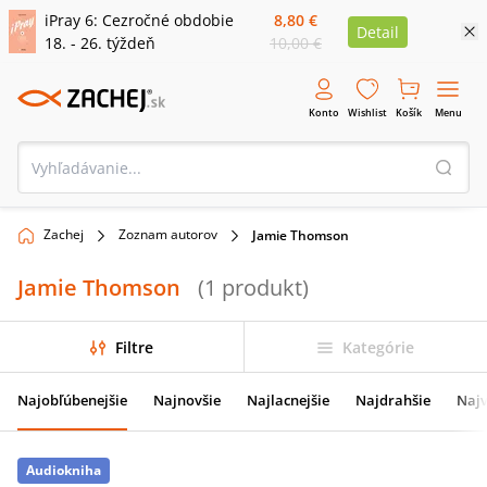
iPray 6: Cezročné obdobie
8,80 €
Detail
18. - 26. týždeň
10,00 €
Konto
Wishlist
Košík
Menu
Zachej
Zoznam autorov
Jamie Thomson
Jamie Thomson
(
1
produkt
)
Filtre
Kategórie
Najobľúbenejšie
Najnovšie
Najlacnejšie
Najdrahšie
Najv
Audiokniha