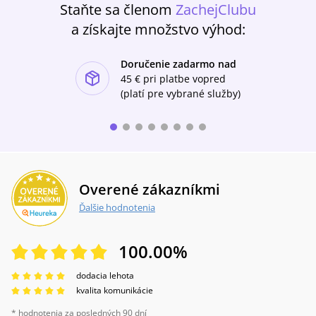
Staňte sa členom
ZachejClubu
a získajte množstvo výhod:
Doručenie zadarmo nad
ishlist-u
45 €
pri platbe vopred
(platí pre vybrané služby)
Overené zákazníkmi
Ďalšie hodnotenia
100.00
%
dodacia lehota
kvalita komunikácie
* hodnotenia za posledných 90 dní