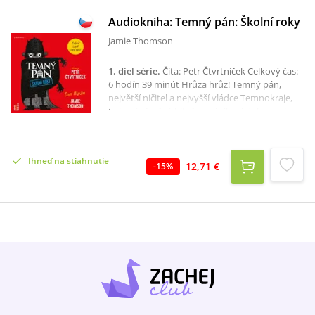
Audiokniha: Temný pán: Školní roky
Jamie Thomson
1. diel série
.
Číta: Petr Čtvrtníček Celkový čas:
6 hodín 39 minút Hrůza hrůz! Temný pán,
největší ničitel a nejvyšší vládce Temnokraje,
byl v závěrečné bitvě mezi silami dobra a zla
poražen a jeho úhlavní nepřítel ho vyhnal na
prťavou, bezvýznamnou modrou planetku
jménem Země. A to ke všemu v neduživém
Ihneď na stiahnutie
těle jakéhosi třináctiletého pozemského
12,71 €
-
15
%
spratka. Může ho snad potkat ještě něco
horšího? Ano, může!Když se Temný pán snaží
získat zpět ztracenou důstojnost, sílu a říši,
musí čelit strašlivým protivenstvím - péči
dobromyslných pěstounů, krutému mučení v
podobě mnohahodinové dřiny v Centru pro
vymývání mozků (rozuměj: ve škole), dvěma
šíleným pronásledovatelům (alias
psychoterapeutům) a taky neustálému
posměchu a neúctě svých poddaných.
Zkrátka, ne všechno jde podle plánu...