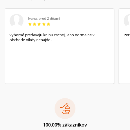
Ivana
,
pred 2 dňami
vyborné predavaju knihu zachej ,lebo normalne v
Per
obchode nikdy nenajde .
100.00% zákazníkov