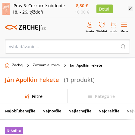
iPray 6: Cezročné obdobie
8,80 €
Detail
18. - 26. týždeň
10,00 €
Konto
Wishlist
Košík
Menu
Zachej
Zoznam autorov
Ján Apolkin Fekete
Ján Apolkin Fekete
(
1
produkt
)
Filtre
Kategórie
Najobľúbenejšie
Najnovšie
Najlacnejšie
Najdrahšie
Najv
E-kniha