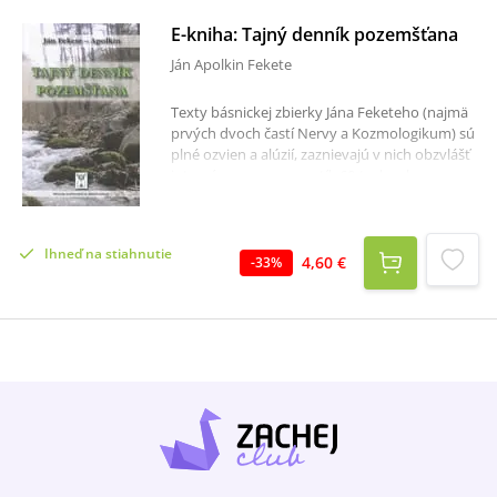
E-kniha: Tajný denník pozemšťana
Ján Apolkin Fekete
Texty básnickej zbierky Jána Feketeho (najmä
prvých dvoch častí Nervy a Kozmologikum) sú
plné ozvien a alúzií, zaznievajú v nich obzvlášť
intenzívne ozveny poetík 60-tych rokov
minulého storočia, apely sú však dnešné,
naliehavé. Nie je to "kritika spoločnosti" a jej
pomerov, Feketeho vzbura nie je v podstate
Ihneď na stiahnutie
ani vzburou, je výstražne vztýčeným prstom.
4,60 €
-
33
%
Básnik s vyše polstoročnou literárnou praxou
si hravo poradil s viazaným veršom, pravda,
bez nároku na pevný tvar básne. Nešetrí
vnútorným rýmom a priam márnotratne hýri
rytmami dnes už bájnej beat-generation. V
približne v stovke básnických textov nájdeme
aj báseň v próze, miniatúry ba aj tvar haiku.
Časť Z knihy palindrómov je dokladom
predchádzajúcich náznakov šikovnosti,
zručnosti, bravúry, ktorú pozorný čitateľ v
textoch objaví na prvý pohľad (nepozorný