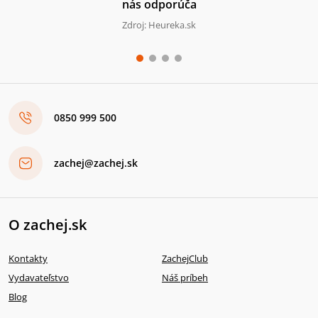
nás odporúča
Zdroj: Heureka.sk
0850 999 500
zachej@zachej.sk
O zachej.sk
Kontakty
ZachejClub
Vydavateľstvo
Náš príbeh
Blog