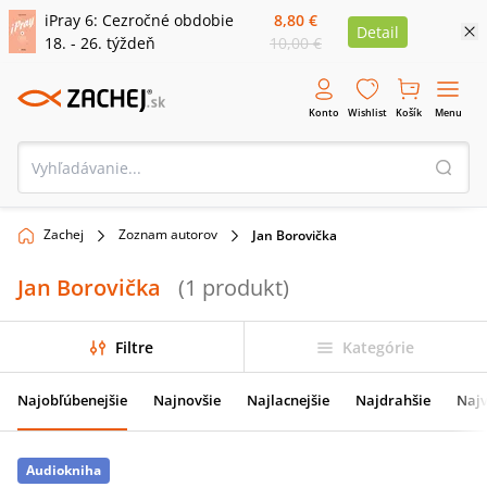
iPray 6: Cezročné obdobie
8,80 €
Detail
18. - 26. týždeň
10,00 €
Konto
Wishlist
Košík
Menu
Zachej
Zoznam autorov
Jan Borovička
Jan Borovička
(
1
produkt
)
Filtre
Kategórie
Najobľúbenejšie
Najnovšie
Najlacnejšie
Najdrahšie
Najv
Audiokniha