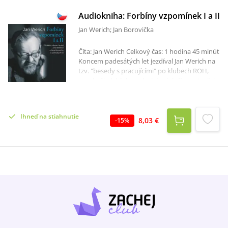
Audiokniha: Forbíny vzpomínek I a II
Jan Werich; Jan Borovička
Číta: Jan Werich Celkový čas: 1 hodina 45 minút
Koncem padesátých let jezdíval Jan Werich na
tzv. "besedy s pracujícími" po klubech ROH,
vysokoškolských posluchárnách či sanatoriích.
Manažer orchestru Karla Vlacha, který se
zároveň v Divadle ABC staral o propagaci, Jan
Borovička pořizoval z besed zvukové záznamy.
Ihneď na stiahnutie
Nahrávky se pak staly u Borovičků rodinným
8,03 €
-
15
%
pokladem a tvořily podstatnou část prvního
vydání tohoto titulu vydavatelstvím Lotos pod
názvy Jan Werich Forbíny vzpomínek I. (2002) a
Jan Werich Forbíny vzpomínek II. (2003).Jan
Werich rád odpovídal na dotazy z obecenstva
a činil tak naprosto svobodně a otevřeně, bez
jakékoliv autocenzury. Jeho nebojácnost byla
udivující a opojná. Jan Borovička nastavil fixní
mikrofon samozřejmě na vypravěče, proto je
otázky špatně slyšet. V prvním vydání četli
dotazy veřejnosti Stella Zázvorková a Jiří