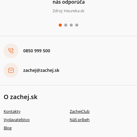
nás odporúča
Zdroj: Heureka.sk
0850 999 500
zachej@zachej.sk
O zachej.sk
Kontakty
ZachejClub
Vydavateľstvo
Náš príbeh
Blog