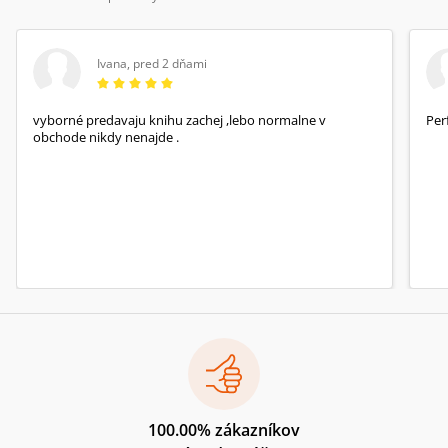
Ivana
,
pred 2 dňami
vyborné predavaju knihu zachej ,lebo normalne v
Per
obchode nikdy nenajde .
100.00% zákazníkov