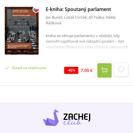
E-kniha: Spoutaný parlament
Jan Bureš; Lukáš Cvrček; Jiří Fialka; Adéla
Rádková
Kniha se věnuje parlamentu v období, kdy
nemohl naplňovat své základní poslání – být
otevřeným fórem pro střet různých zájmových
skupin, vládnoucích a opozičních politických
stran. Byl „spoután“ prostřednictvím jednotné
kandidátky Národní fronty, v níž pevně vládla
Ihneď na stiahnutie
KSČ. Jedná se o téma neprávem opomíjené.
7,00 €
-
40
%
Přestože parlament řadu tradičních funkcí
mezi lety 1948–1989 evidentně neplnil, měl jiné
významné funkce – zejména byl mnoha
způsoby důležitou oporou vládnoucí
diktatury. Co do rozsahu jde navíc o
významnou kapitolu dějin českého
parlamentu, který navzdory střídání režimů
vykazuje silné prvky kontinuity. Tak jako lze
příčiny proměn parlamentu po druhé světové
válce vysledovat již v předválečném období, i
náš současný parlament chtě nechtě vychází z