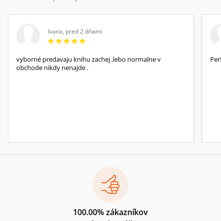
Ivana
,
pred 2 dňami
vyborné predavaju knihu zachej ,lebo normalne v
Per
obchode nikdy nenajde .
100.00% zákazníkov