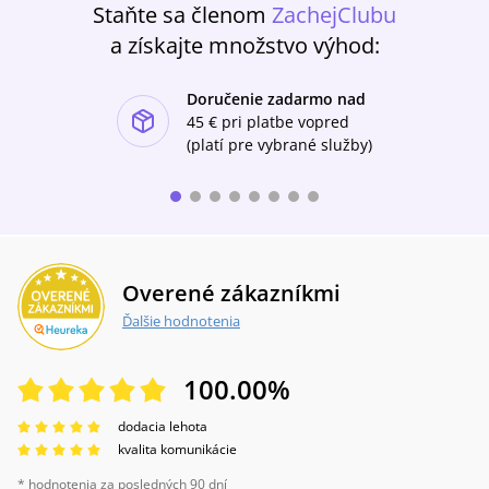
Staňte sa členom
ZachejClubu
toho, jak fungoval před rokem 1989. Cílem
knihy je přispět k lepšímu pochopení tohoto
a získajte množstvo výhod:
dědictví.
Doručenie zadarmo nad
ishlist-u
45 €
pri platbe vopred
(platí pre vybrané služby)
Overené zákazníkmi
Ďalšie hodnotenia
100.00
%
dodacia lehota
kvalita komunikácie
* hodnotenia za posledných 90 dní