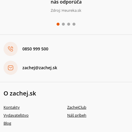
nás odporúča
Zdroj: Heureka.sk
0850 999 500
zachej@zachej.sk
O zachej.sk
Kontakty
ZachejClub
Vydavateľstvo
Náš príbeh
Blog