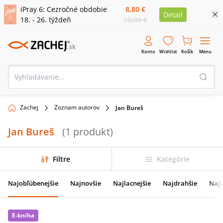
iPray 6: Cezročné obdobie
8,80 €
Detail
18. - 26. týždeň
10,00 €
Konto
Wishlist
Košík
Menu
Zachej
Zoznam autorov
Jan Bureš
Jan Bureš
(
1
produkt
)
Filtre
Kategórie
Najobľúbenejšie
Najnovšie
Najlacnejšie
Najdrahšie
Najv
E-kniha