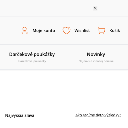
Moje konto
Wishlist
Košík
Darčekové poukážky
Novinky
Darčekové poukážky
Najnovšie v našej ponuke
Ako radíme tieto výsledky?
Najvyššia zľava