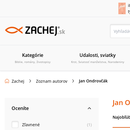
i
Kategórie
Udalosti, sviatky
Biblie, romány, životopisy
Krst, Sviatosť manželstva, Narodeniny
Jan Ondrovčák
Zachej
Zoznam autorov
Jan 
Oceníte
Najobľúb
Zľavnené
(
1
)