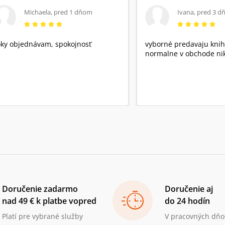
neumožňuje. Toto album není historií
Michaela
,
pred 1 dňom
Ivana
,
pred 3 d
domácího odboje či partyzánského hnutí.
Chce jen několika osobními vzpomínkami
připomenout důležitou etapu našich
dějin...Vzpomínají PhDr. Jan Ondrovčák (autor
ky objednávam, spokojnosť
vyborné predavaju knih
komentáře), pplk. v zál. Vasil Kiš, Adolf Starý,
normalne v obchode nik
Karel Karas, ing. Oldřich Němeček, Antonín
Hradílek, Valentin Gába, RSDr. Josef Mašek a
Vladimít Putík.Průvodní slovo napsal a hovoří
Jiří Šrámek
Doručenie zadarmo
Doručenie aj
nad 49 € k platbe vopred
do 24 hodín
Platí pre vybrané služby
V pracovných dňo