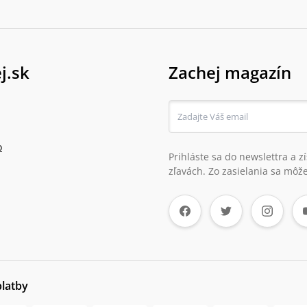
j.sk
Zachej magazín
o
Prihláste sa do newslettra a 
zľavách. Zo zasielania sa môže
platby