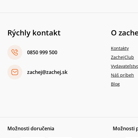
Rýchly kontakt
O zache
Kontakty
0850 999 500
ZachejClub
Vydavateľstv
zachej@zachej.sk
Náš príbeh
Blog
Možnosti doručenia
Možnosti 