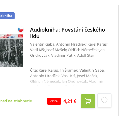
iokniha
Audiokniha: Povstání českého
lidu
Valentin Gába; Antonín Hradílek; Karel Karas;
Vasil Kiš; Josef Mašek; Oldřich Němeček; Jan
Ondrovčák; Vladimír Putík; Adolf Star
Číta: Karel Karas, Jiří Šrámek, Valentin Gába,
Antonín Hradílek, Vasil Kiš, Josef Mašek,
Oldřich Němeček, Jan Ondrovčák, Vladimír
Putík, Adolf Starý Celkový čas: 1 hodina 17
minút Z komentáře k původnímu LP albu 1218
3724 vyrobenému ve spolupráci s Českým
4,21 €
hneď na stiahnutie
-
15
%
svazem protifašistických bojovníků a
vydanému Supraphonem v roce 1985:Touto
deskou navazujeme na alba dosud vydaných
gramofonových desek Supraphonu, ve
kterých jsou zachyceny osobní vzpomínky