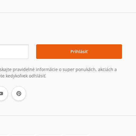
Prihlásiť
získajte pravidelné informácie o super ponukách, akciách a
te kedykoľvek odhlásiť.