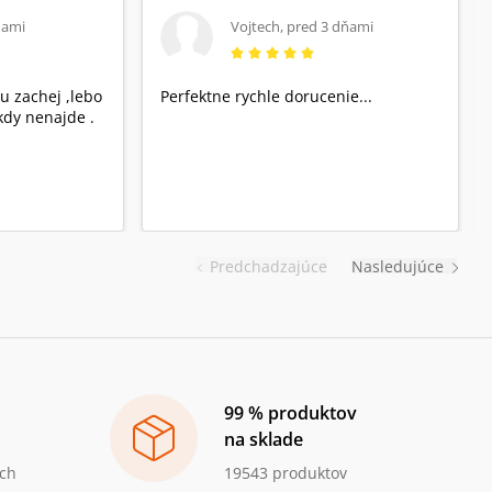
ňami
Vojtech
,
pred 3 dňami
u zachej ,lebo
Perfektne rychle dorucenie...
dy nenajde .
Predchadzajúce
Nasledujúce
99 % produktov
na sklade
ch
19543 produktov