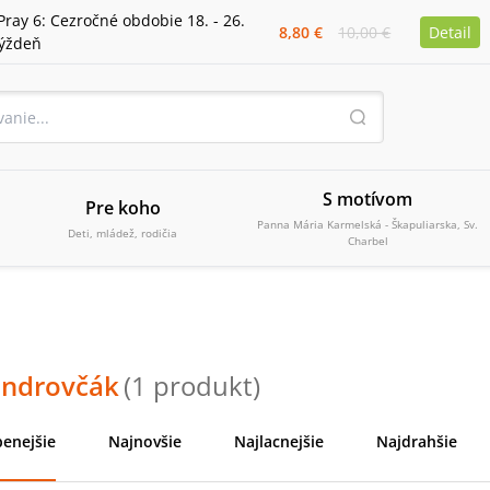
Pray 6: Cezročné obdobie 18. - 26.
8,80 €
10,00 €
Detail
týždeň
S motívom
Pre koho
Panna Mária Karmelská - Škapuliarska, Sv.
Deti, mládež, rodičia
Charbel
Ondrovčák
(
1
produkt
)
enejšie
Najnovšie
Najlacnejšie
Najdrahšie