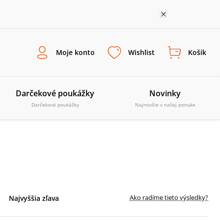
Moje konto
Wishlist
Košík
Darčekové poukážky
Novinky
Darčekové poukážky
Najnovšie v našej ponuke
Ako radíme tieto výsledky?
Najvyššia zľava