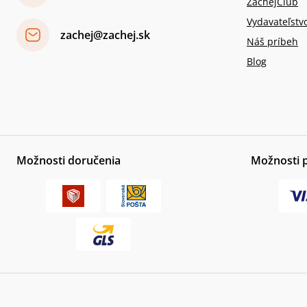
ZachejClub
Vydavateľstv
zachej@zachej.sk
Náš príbeh
Blog
Možnosti doručenia
Možnosti 