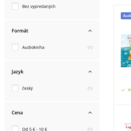
Bez vypredaných
Aud
Formát
Audiokniha
(
1
)
Jazyk
český
(
1
)
I
Cena
Od 5 € - 10 €
(
1
)