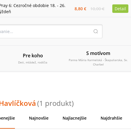
Pray 6: Cezročné obdobie 18. - 26.
8,80 €
10,00 €
Detail
týždeň
S motívom
Pre koho
Panna Mária Karmelská - Škapuliarska, Sv.
Deti, mládež, rodičia
Charbel
 Havlíčková
(
1
produkt
)
enejšie
Najnovšie
Najlacnejšie
Najdrahšie