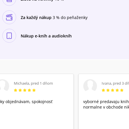
Za každý nákup
3 % do peňaženky
Nákup e-kníh a audiokníh
Michaela
,
pred 1 dňom
Ivana
,
pred 3 d
ky objednávam, spokojnosť
vyborné predavaju knih
normalne v obchode nik