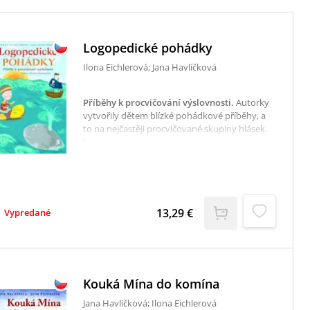
Logopedické pohádky
Ilona Eichlerová; Jana Havlíčková
Příběhy k procvičování výslovnosti
.
Autorky
vytvořily dětem blízké pohádkové příběhy, a
to na nejčastěji procvičované skupiny hlásek.
Kniha je pomocníkem při procvičování správné
výslovnosti. Během logopedického nácviku se
postupuje od slabik, slov přes říkanky až k
vyprávění.Jestliže dítě zvládá hlásku v říkance,
je potřeba upevnit ji v delším celku.
Nejvhodnějším textem pro děti tohoto věku
13,29 €
Vypredané
jsou pohádky. Vyprávěním nad pohádkou,
resp. povídáním pohádky podle návodného
obrázku děti nenásilně slova procvičí a častým
vyprávěním zafixují v řeči.
Kouká Mína do komína
Jana Havlíčková; Ilona Eichlerová