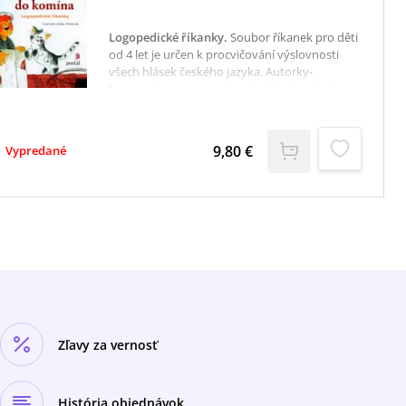
Logopedické říkanky
.
Soubor říkanek pro děti
od 4 let je určen k procvičování výslovnosti
všech hlásek českého jazyka. Autorky-
logopedky postupovaly při jejich řazení od
hlásek nejjednodušších (samohlásky, M, B, P) k
nejtěžším (sykavky, R, Ř).Zastoupeny jsou zde i
říkanky obsahující různé souhláskové skupiny:
9,80 €
Vypredané
DTN, ČŠŽ, CSZ apod. Dále zde najdete říkanky
vhodné k procvičování diferenciace hlásek, s
níž mají děti často potíže, např. C/Č, S/Š,
ĎŤŇ/DTN.
Zľavy za vernosť
História objednávok