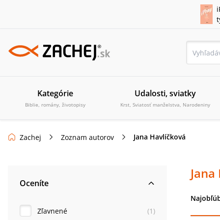
i
Kategórie
Udalosti, sviatky
Biblie, romány, životopisy
Krst, Sviatosť manželstva, Narodeniny
Jana Havlíčková
Zachej
Zoznam autorov
Jana
Oceníte
Najobľúb
Zľavnené
(
1
)