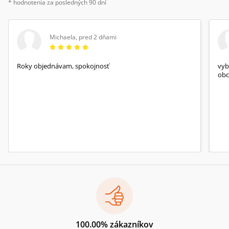
* hodnotenia za posledných 90 dní
Michaela
,
pred 2 dňami
Roky objednávam, spokojnosť
vyb
obc
100.00% zákazníkov