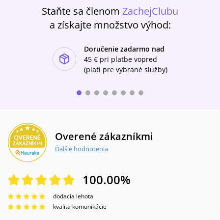
Staňte sa členom
ZachejClubu
a získajte množstvo výhod:
Doručenie zadarmo nad
ishlist-u
45 €
pri platbe vopred
(platí pre vybrané služby)
Overené zákazníkmi
Ďalšie hodnotenia
100.00
%
dodacia lehota
kvalita komunikácie