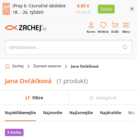
iPray 6: Cezročné obdobie
8,80 €
Detail
18. - 26. týždeň
10,00 €
Konto
Wishlist
Košík
Menu
Zachej
Zoznam autorov
Jana Ovčáčková
Jana Ovčáčková
(
1
produkt
)
Filtre
Kategórie
Najobľúbenejšie
Najnovšie
Najlacnejšie
Najdrahšie
Najv
E-kniha