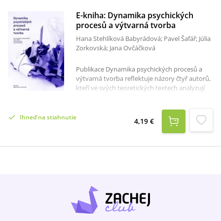
E-kniha: Dynamika psychických
procesů a výtvarná tvorba
Hana Stehlíková Babyrádová; Pavel Šafář; Júlia
Zorkovská; Jana Ovčáčková
Publikace Dynamika psychických procesů a
výtvarná tvorba reflektuje názory čtyř autorů,
kteří ve svých teoretických textech analyzují
oblasti lidské psychiky. Sdružujícím
obsahovým prvkem publikace je samotná
terapie uměním. Hana Stehlíková Babyrádová
Ihneď na stiahnutie
4,19 €
pojednává o roli katarze ve výtvarném projevu
čili o vnitřní očistě duše. V textu se dále odráží
autorčina zkušenost s arteterapeutickou
tvorbou. Pavel Šafář se zaměřil na přiblížení
podstaty archetypálních arteterapeutických
přístupů. Autorka Jana Ovčáčková nastiňuje
důležitost hry v určitých terapeutických
metodách. Text Julie Zorkovské se oproti
předchozím autorům odkazuje k významu
rituálů, který je v úzkém spojení s psychickou
nemocí.