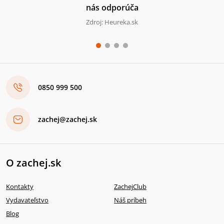
nás odporúča
Zdroj: Heureka.sk
0850 999 500
zachej@zachej.sk
O zachej.sk
Kontakty
ZachejClub
Vydavateľstvo
Náš príbeh
Blog