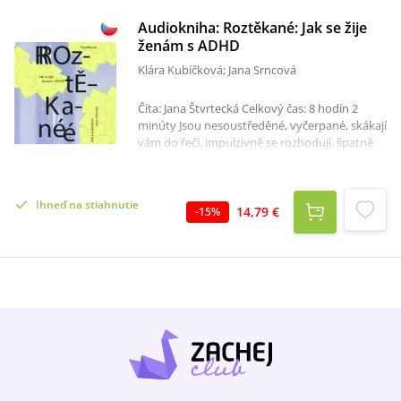
Audiokniha: Roztěkané: Jak se žije
ženám s ADHD
Klára Kubíčková; Jana Srncová
Číta: Jana Štvrtecká Celkový čas: 8 hodín 2
minúty Jsou nesoustředěné, vyčerpané, skákají
vám do řeči, impulzivně se rozhodují, špatně
spí, zapomínají na termíny a nechodí včas.
Nezvládají souběh povinností – starat se o
domácnost, pečovat o děti, plnit pracovní
Ihneď na stiahnutie
povinnosti… Okolí je považuje za neschopné,
14,79 €
-
15
%
líné. Nejsou však rozbité, jen jejich mozek
funguje jinak. Mají ADHD a tuto diagnózu se
dozvěděly až v dospělosti. Autorky, které se
samy s touto diagnózou potýkají, píší o
desítkách žen, jimž ADHD ztrpčuje život, a
snaží se ukázat jim cestu, jak se k tomuto
problému postavit. Přinášejí i pohled
odborníků, kteří rozebírají různé situace, v
nichž se tyto ženy topí, nebo jim naopak
pomáhají. Zdůrazňují, že ať jsme či nejsme
nositelkami této diagnózy, pro všechny z nás