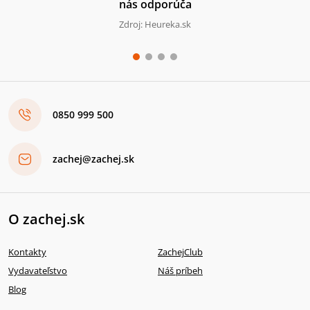
nás odporúča
Zdroj: Heureka.sk
0850 999 500
zachej@zachej.sk
O zachej.sk
Kontakty
ZachejClub
Vydavateľstvo
Náš príbeh
Blog