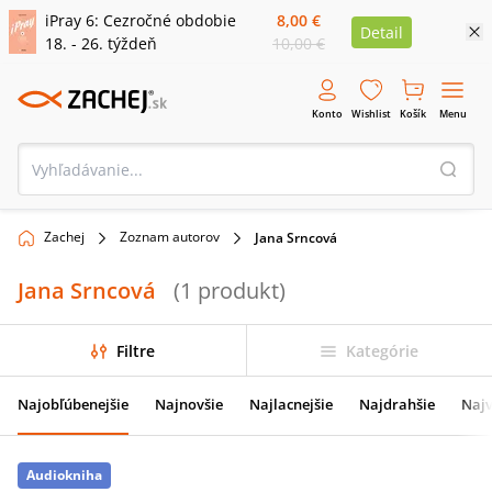
iPray 6: Cezročné obdobie
8,00 €
Detail
18. - 26. týždeň
10,00 €
Konto
Wishlist
Košík
Menu
Zachej
Zoznam autorov
Jana Srncová
Jana Srncová
(
1
produkt
)
Filtre
Kategórie
Najobľúbenejšie
Najnovšie
Najlacnejšie
Najdrahšie
Najv
Audiokniha