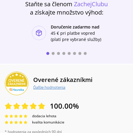
Staňte sa členom
ZachejClubu
platí, že se nesmíme nechat zavalit prací, občas
musíme vypnout, odpočinout si a věnovat čas
a získajte množstvo výhod:
jen sobě.
Doručenie zadarmo nad
ishlist-u
45 €
pri platbe vopred
(platí pre vybrané služby)
Overené zákazníkmi
Ďalšie hodnotenia
100.00
%
dodacia lehota
kvalita komunikácie
* hodnotenia za posledných 90 dní