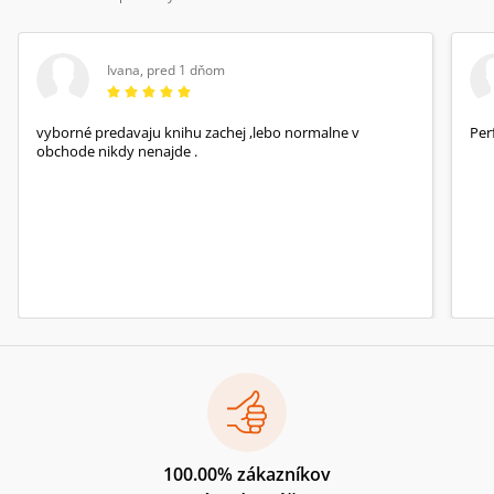
Ivana
,
pred 1 dňom
vyborné predavaju knihu zachej ,lebo normalne v
Per
obchode nikdy nenajde .
100.00% zákazníkov