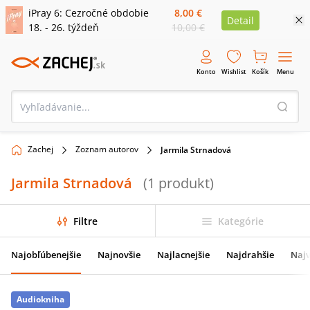
iPray 6: Cezročné obdobie
8,00 €
Detail
18. - 26. týždeň
10,00 €
Konto
Wishlist
Košík
Menu
Zachej
Zoznam autorov
Jarmila Strnadová
Jarmila Strnadová
(
1
produkt
)
Filtre
Kategórie
Najobľúbenejšie
Najnovšie
Najlacnejšie
Najdrahšie
Najv
Audiokniha