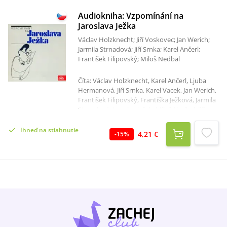
Audiokniha: Vzpomínání na
Jaroslava Ježka
Václav Holzknecht; Jiří Voskovec; Jan Werich;
Jarmila Strnadová; Jiří Srnka; Karel Ančerl;
František Filipovský; Miloš Nedbal
Číta: Václav Holzknecht, Karel Ančerl, Ljuba
Hermanová, Jiří Srnka, Karel Vacek, Jan Werich,
František Filipovský, Františka Ježková, Jarmila
Strnadová, Jaroslav Ježek, Miloš Nedbal, Jiří
Voskovec Celkový čas: 1 hodina 5 minút Z
komentáře Ludmily Vrkočové k původnímu LP
Ihneď na stiahnutie
4,21 €
-
15
%
albu 1218 4056 "Vzpomínání na Jaroslava
Ježka" vydanému v Supraphonu v roce 1986 a
nyní vydávanému poprvé digitálně:Kdo zná
sílu zvukového dokumentu, dobře ví, že je v
procesu poznání člověka, jeho práce a doby,
ve které žije, nenahraditelný. Svědectví o
čemkoliv může být řečeno nejrůznějšími
způsoby, a to, jak je řečeno, vypovídá často
více než obsah sám. Vždyť právě řeč spojuje
člověka s člověkem, lidi s lidmi. Proto jsou tak