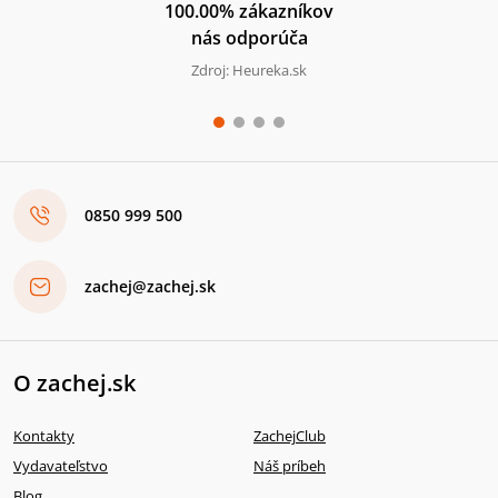
100.00% zákazníkov
nás odporúča
Zdroj: Heureka.sk
0850 999 500
zachej@zachej.sk
O zachej.sk
Kontakty
ZachejClub
Vydavateľstvo
Náš príbeh
Blog