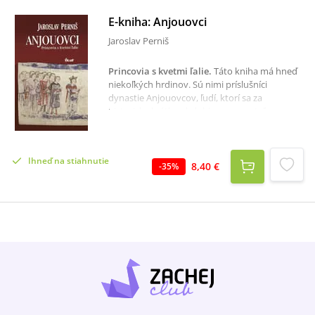
E-kniha: Anjouovci
Jaroslav Perniš
Princovia s kvetmi ľalie
.
Táto kniha má hneď
niekoľkých hrdinov. Sú nimi príslušníci
dynastie Anjouovcov, ľudí, ktorí sa za
historicky krátke obdobie nezmazateľne
zapísali do dejín Európy. Ich ambície,
ctižiadostivosť či túžba po moci spôsobili, že
putovali z rodného Francúzska cez Apeninský
Ihneď na stiahnutie
a Balkánsky polostrov až do Uhorska a Poľska,
8,40 €
-
35
%
no tiež do južného Grécka, Jeruzalema a
Konštantínopolu. Hlavnými piliermi rodu bolo
niekoľko úspešných mužov, sprevádzaných
ešte úspešnejšími manželkami, dedičkami
kráľovstiev. Karol I. z Anjou, zakladateľ
dynastie, bol typický rytier francúzskeho
severu a princ, čo sa hrdo hlásil ku
kapetovským koreňom. Jeho syn a nástupca
Karol II. Chromý miloval rodné Provensalsko,
ktoré do vlastníctva rodu priniesla jeho matka.
Prirástlo mu k srdcu viac než Neapolsko, kde