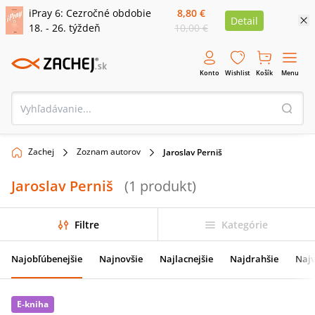
iPray 6: Cezročné obdobie
8,80 €
Detail
18. - 26. týždeň
10,00 €
Konto
Wishlist
Košík
Menu
Zachej
Zoznam autorov
Jaroslav Perniš
Jaroslav Perniš
(
1
produkt
)
Filtre
Kategórie
Najobľúbenejšie
Najnovšie
Najlacnejšie
Najdrahšie
Najv
E-kniha