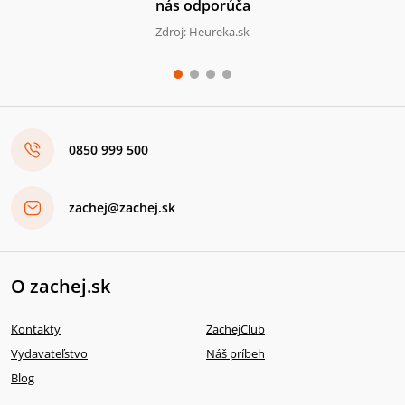
nás odporúča
Zdroj: Heureka.sk
0850 999 500
zachej@zachej.sk
O zachej.sk
Kontakty
ZachejClub
Vydavateľstvo
Náš príbeh
Blog