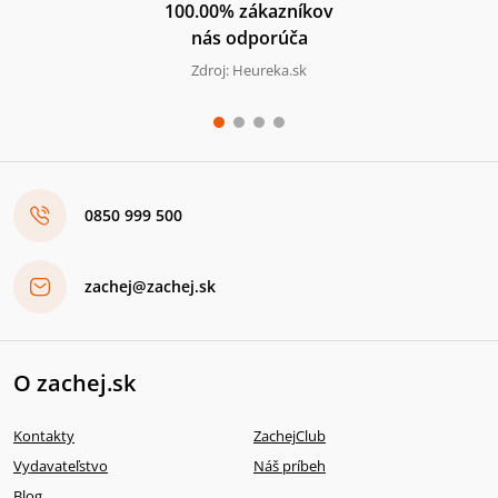
100.00% zákazníkov
nás odporúča
Zdroj: Heureka.sk
0850 999 500
zachej@zachej.sk
O zachej.sk
Kontakty
ZachejClub
Vydavateľstvo
Náš príbeh
Blog