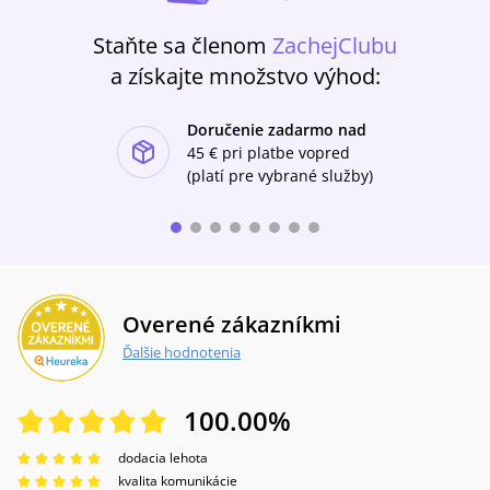
paměti, které s názvem "Byla jsem na světě" v
necenzurované verzi mohly vyjít až v roce
Staňte sa členom
ZachejClubu
1993.Na prknech Národního divadla
a získajte množstvo výhod:
naposledy odehrála svoji roli ve hře Karla
Čapka Matka a krátce na to zemřela.
Doručenie zadarmo nad
ishlist-u
45 €
pri platbe vopred
(platí pre vybrané služby)
Overené zákazníkmi
Ďalšie hodnotenia
100.00
%
dodacia lehota
kvalita komunikácie