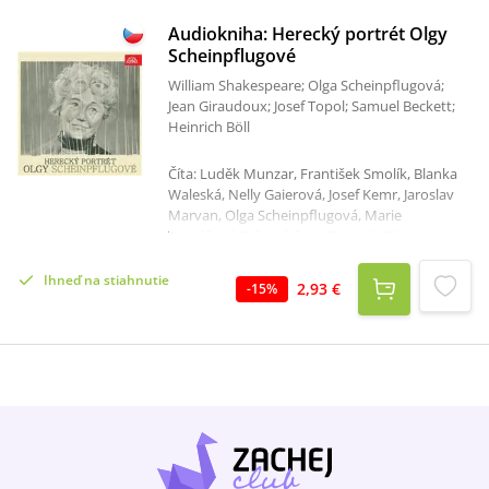
Audiokniha: Herecký portrét Olgy
Scheinpflugové
William Shakespeare; Olga Scheinpflugová;
Jean Giraudoux; Josef Topol; Samuel Beckett;
Heinrich Böll
Číta: Luděk Munzar, František Smolík, Blanka
Waleská, Nelly Gaierová, Josef Kemr, Jaroslav
Marvan, Olga Scheinpflugová, Marie
Tomášová Celkový čas: 47 minút Olga
Scheinpflugová (*3. 12. 1902 - 13. 4. 1968) je
česká herečka a spisovatelka. Napsala 16
Ihneď na stiahnutie
2,93 €
-
15
%
románů, přispívala svými články do Lumíra a
do Národních listů. Hrála ve Vinohradském,
později v Národním divadle, kde vytvořila na
130 rolí.Od roku 1933 žila s Karlem Čapkem,
který na ní obdivoval její energii, herecké
umění, básnický a spisovatelský talent. Olga za
svým mužem stála pevně v době útoků
fašisticky orientovaného českého tisku a hájila
jeho názory i po jeho smrti v prosinci 1938. Po
jeho smrti dál hrála v divadle a začala psát své