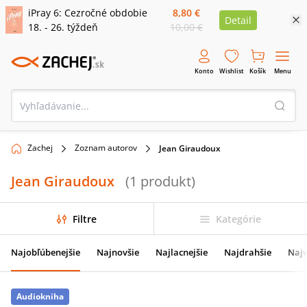
iPray 6: Cezročné obdobie
8,80 €
Detail
18. - 26. týždeň
10,00 €
Konto
Wishlist
Košík
Menu
Zachej
Zoznam autorov
Jean Giraudoux
Jean Giraudoux
(
1
produkt
)
Filtre
Kategórie
Najobľúbenejšie
Najnovšie
Najlacnejšie
Najdrahšie
Najv
Audiokniha