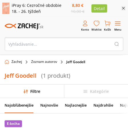
iPray 6: Cezročné obdobie
8,80 €
Detail
18. - 26. týždeň
10,00 €
Konto
Wishlist
Košík
Menu
Zachej
Zoznam autorov
Jeff Goodell
Jeff Goodell
(
1
produkt
)
Filtre
Kategórie
Najobľúbenejšie
Najnovšie
Najlacnejšie
Najdrahšie
Najv
E-kniha