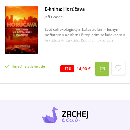
E-kniha: Horúčava
Jeff Goodell
Svet čelí ekologickým katastrofám – lesným
požiarom v Kalifornii či topiacim sa ľadovcom v
Arktíde a Antarktíde. Ľudia v niektorých
krajinách si sneh už ani nepamätajú a iné sa
stali pre horúčavu neobývateľnými. Teplo je
hrozba, ktorá prerástla do klimatickej krízy. V
roku 2003 zabili horúčavy v Európe viac než 72
Ihneď na stiahnutie
000 ľudí a počty obetí budú v najbližších
14,90 €
-
17
%
rokoch ešte narastať.Oceňovaný americký
novinár a spisovateľ Jeff Goodell prináša knihu
o tom, akým extrémnym spôsobom sa mení
naša planéta. Vysvetľuje, prečo je počasie
čoraz nevyspytateľnejšie a aký vplyv to má na
ďalšie aspekty nášho života – od dostupnosti
potravín až po výskyt chorôb. Ukazuje, ako
vlny horúčav, ktoré sú z roka na rok horšie,
postihujú najzraniteľnejších ľudí a ničia lokálne
ekosystémy.Kniha Horúčava – Prežijeme na
rozpálenej planéte? je desivým svedectvom,