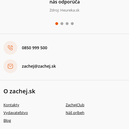
nás odporúča
Zdroj: Heureka.sk
0850 999 500
zachej@zachej.sk
O zachej.sk
Kontakty
ZachejClub
Vydavateľstvo
Náš príbeh
Blog