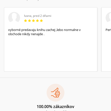
Ivana
,
pred 2 dňami
vyborné predavaju knihu zachej ,lebo normalne v
Per
obchode nikdy nenajde .
100.00% zákazníkov