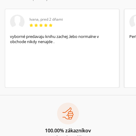
Ivana
,
pred 2 dňami
vyborné predavaju knihu zachej ,lebo normalne v
Per
obchode nikdy nenajde .
100.00% zákazníkov