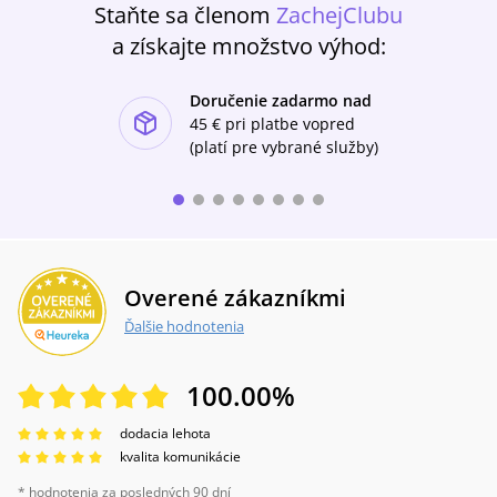
Staňte sa členom
ZachejClubu
sebe a nájsť tak aj vo vzťahoch lásku, ktorú si
zaslúžime.
a získajte množstvo výhod:
Doručenie zadarmo nad
ishlist-u
45 €
pri platbe vopred
(platí pre vybrané služby)
Overené zákazníkmi
Ďalšie hodnotenia
100.00
%
dodacia lehota
kvalita komunikácie
* hodnotenia za posledných 90 dní