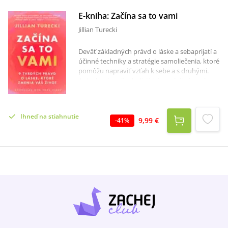
E-kniha: Začína sa to vami
Jillian Turecki
Deväť základných právd o láske a sebaprijatí a
účinné techniky a stratégie samoliečenia, ktoré
pomôžu napraviť vzťah k sebe a s druhými.
Autorka si svojím holistickým, súcitným, ale
zároveň priamym prístupom k láske získala
oddanú komunitu miliónov ľudí. Vo svojej dlho
očakávanej debutovej knihe zdôrazňuje, že ak
Ihneď na stiahnutie
túžime po hlbokom vzťahu plnom spojenia,
9,99 €
-
41
%
istoty a intimity, musíme začať vo svojom
vnútri. Spoločným menovateľom všetkých
našich vzťahov sme totiž my. Na základe
desaťročí skúseností s pomocou klientom pri
uzdravovaní seba aj ich vzťahov, prináša 9
kľúčových právd, ktoré musíme prijať, ak
chceme zmeniť svoj život. Spojením
terapeutického prístupu, somatických techník,
príkladov z praxe, praktických nástrojov, tipov
a usmerňujúcich otázok ponúka kniha jasnú
cestu, ako začať konečne pracovať na láske k