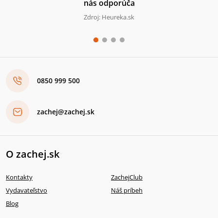
nás odporúča
Zdroj: Heureka.sk
0850 999 500
zachej@zachej.sk
O zachej.sk
Kontakty
ZachejClub
Vydavateľstvo
Náš príbeh
Blog