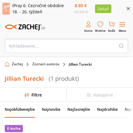
iPray 6: Cezročné obdobie
8,80 €
Detail
18. - 26. týždeň
10,00 €
Konto
Wishlist
Košík
Menu
Zachej
Zoznam autorov
Jillian Turecki
Jillian Turecki
(
1
produkt
)
Filtre
Kategórie
Najobľúbenejšie
Najnovšie
Najlacnejšie
Najdrahšie
Najv
E-kniha