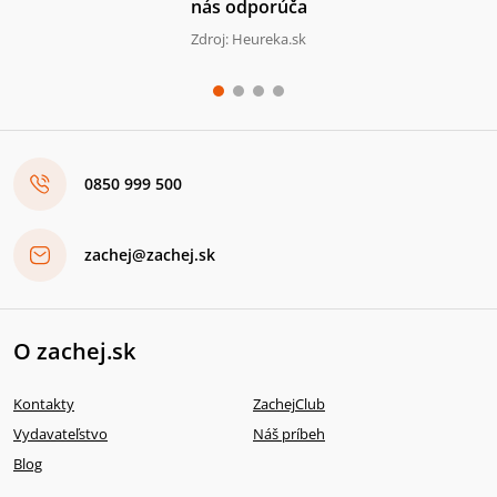
nás odporúča
Zdroj: Heureka.sk
0850 999 500
zachej@zachej.sk
O zachej.sk
Kontakty
ZachejClub
Vydavateľstvo
Náš príbeh
Blog