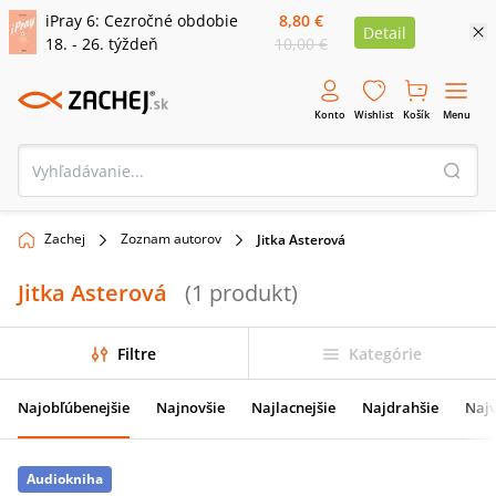
iPray 6: Cezročné obdobie
8,80 €
Detail
18. - 26. týždeň
10,00 €
Konto
Wishlist
Košík
Menu
Zachej
Zoznam autorov
Jitka Asterová
Jitka Asterová
(
1
produkt
)
Filtre
Kategórie
Najobľúbenejšie
Najnovšie
Najlacnejšie
Najdrahšie
Najv
Audiokniha