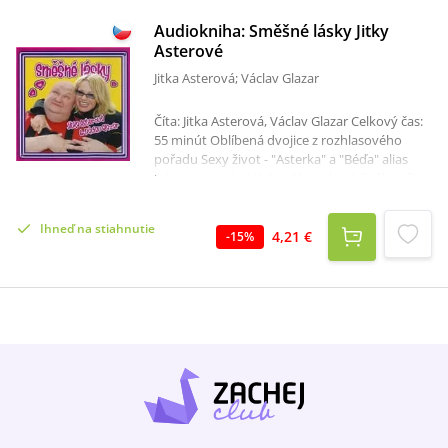
Audiokniha: Směšné lásky Jitky
Asterové
Jitka Asterová; Václav Glazar
Číta: Jitka Asterová, Václav Glazar Celkový čas:
55 minút Oblíbená dvojice z rozhlasového
pořadu Sexy život - "Asterka" a "Béďa" alias
Jitka Asterová a Václav Glazar baví diváky při
společném představení. Veselé historky známé
herečky nejen o lásce a sexu, ale i z filmových a
Ihneď na stiahnutie
divadelních kruhů, glosuje a doplňuje
4,21 €
-
15
%
nepřehlédnutelný herec a kabaretiér Václav
Glazar, známý především rolí Matky
představené z filmové série Kameňák.