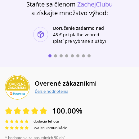
Staňte sa členom
ZachejClubu
a získajte množstvo výhod:
Doručenie zadarmo nad
ishlist-u
45 €
pri platbe vopred
(platí pre vybrané služby)
Overené zákazníkmi
Ďalšie hodnotenia
100.00
%
dodacia lehota
kvalita komunikácie
* hodnotenia za posledných 90 dní