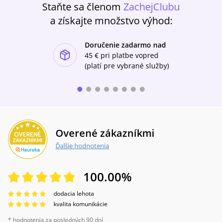
Staňte sa členom
ZachejClubu
a získajte množstvo výhod:
Doručenie zadarmo nad
ishlist-u
45 €
pri platbe vopred
(platí pre vybrané služby)
Overené zákazníkmi
Ďalšie hodnotenia
100.00
%
dodacia lehota
kvalita komunikácie
* hodnotenia za posledných 90 dní