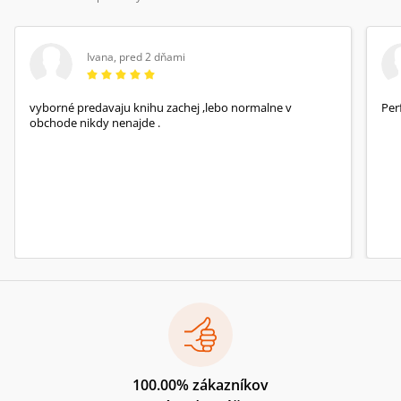
Ivana
,
pred 2 dňami
vyborné predavaju knihu zachej ,lebo normalne v
Per
obchode nikdy nenajde .
100.00% zákazníkov