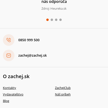
nás odporúča
Zdroj: Heureka.sk
0850 999 500
zachej@zachej.sk
O zachej.sk
Kontakty
ZachejClub
Vydavateľstvo
Náš príbeh
Blog