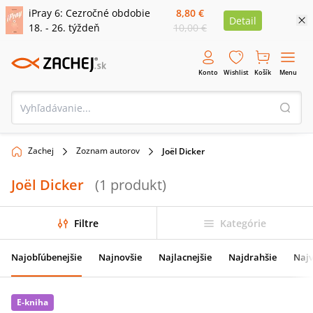
iPray 6: Cezročné obdobie
8,80 €
Detail
18. - 26. týždeň
10,00 €
Konto
Wishlist
Košík
Menu
Zachej
Zoznam autorov
Joël Dicker
Joël Dicker
(
1
produkt
)
Filtre
Kategórie
Najobľúbenejšie
Najnovšie
Najlacnejšie
Najdrahšie
Najv
E-kniha