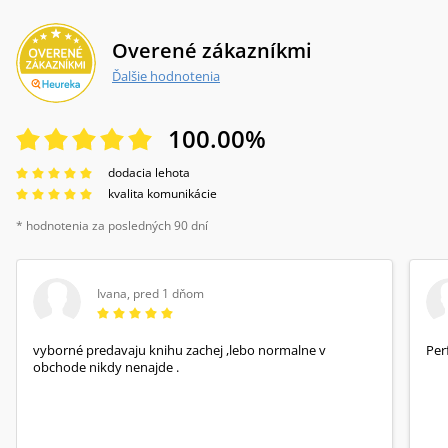
Overené zákazníkmi
Ďalšie hodnotenia
100.00
%
dodacia lehota
kvalita komunikácie
* hodnotenia za posledných 90 dní
Ivana
,
pred 1 dňom
vyborné predavaju knihu zachej ,lebo normalne v
Per
obchode nikdy nenajde .