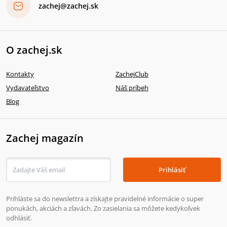
zachej@zachej.sk
O zachej.sk
Kontakty
ZachejClub
Vydavateľstvo
Náš príbeh
Blog
Zachej magazín
Prihlásiť
Prihláste sa do newslettra a získajte pravidelné informácie o super
ponukách, akciách a zľavách. Zo zasielania sa môžete kedykoľvek
odhlásiť.