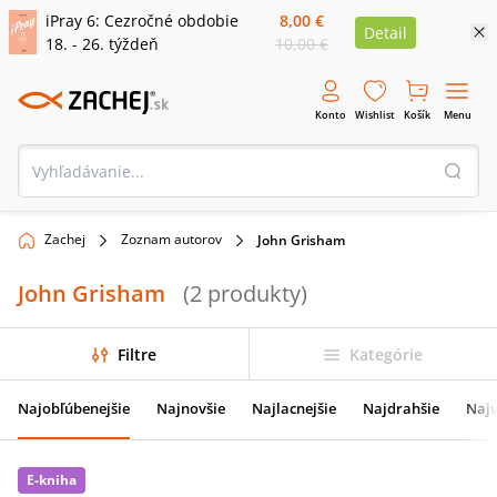
iPray 6: Cezročné obdobie
8,00 €
Detail
18. - 26. týždeň
10,00 €
Konto
Wishlist
Košík
Menu
Zachej
Zoznam autorov
John Grisham
John Grisham
(
2
produkty
)
Filtre
Kategórie
Najobľúbenejšie
Najnovšie
Najlacnejšie
Najdrahšie
Najv
E-kniha