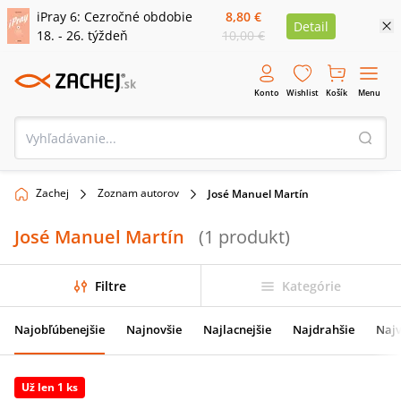
iPray 6: Cezročné obdobie
8,80 €
Detail
18. - 26. týždeň
10,00 €
Konto
Wishlist
Košík
Menu
Zachej
Zoznam autorov
José Manuel Martín
José Manuel Martín
(
1
produkt
)
Filtre
Kategórie
Najobľúbenejšie
Najnovšie
Najlacnejšie
Najdrahšie
Najv
Už len 1 ks