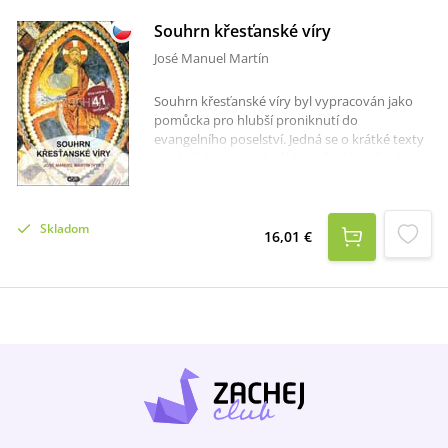
Souhrn křesťanské víry
José Manuel Martín
Souhrn křesťanské víry byl vypracován jako
pomůcka pro hlubší proniknutí do
evangelního poselství. Jedná se o krátké texty
nabízející souhrnný výklad učení katolické
církve sepsané teology a kanonisty, z nichž
mnozí jsou profesory na Pontifikální univerzitě
Svatého kříže v Římě. Jeho účel je tedy
Skladom
především katechetický. Hlavním zdrojem je
16,01 €
Katechismus katolické církve a jeho
Kompendium spolu s vhodnými odkazy na
Písmo svaté, církevní otce a učitelský úřad
církve. Významným opěrným bodem je též
učení svatého Josemaríi Escrivá de Balaguer,
učitele laické spirituality a inspirátora
teologického chápání všedního života.