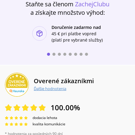
Staňte sa členom
ZachejClubu
a získajte množstvo výhod:
Doručenie zadarmo nad
ishlist-u
45 €
pri platbe vopred
(platí pre vybrané služby)
Overené zákazníkmi
Ďalšie hodnotenia
100.00
%
dodacia lehota
kvalita komunikácie
* hodnotenia za posledných 90 dní