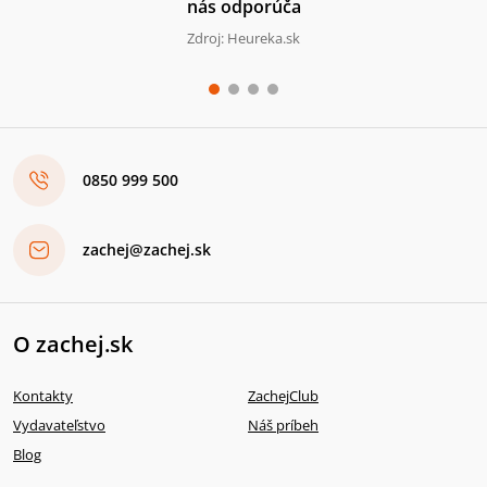
nás odporúča
Zdroj: Heureka.sk
0850 999 500
zachej@zachej.sk
O zachej.sk
Kontakty
ZachejClub
Vydavateľstvo
Náš príbeh
Blog