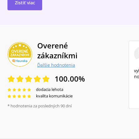
Zistiť viac
Overené
zákazníkmi
Ďalšie hodnotenia
vy
100.00
%
no
dodacia lehota
kvalita komunikácie
* hodnotenia za posledných 90 dní