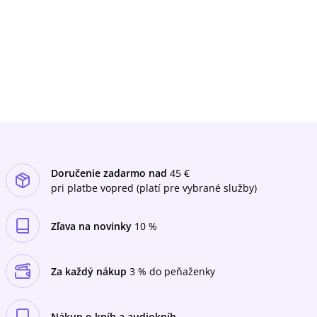
Doručenie zadarmo nad
45 €
pri platbe vopred (platí pre vybrané služby)
Zľava na novinky
10 %
Za každý nákup
3 % do peňaženky
Nákup e-kníh a audiokníh