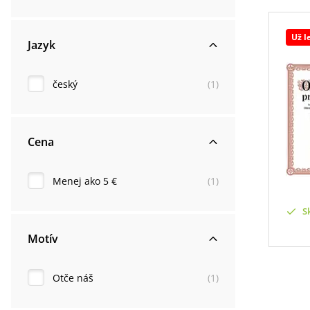
Už l
Jazyk
český
(
1
)
Cena
Menej ako 5 €
(
1
)
S
Motív
Otče náš
(
1
)