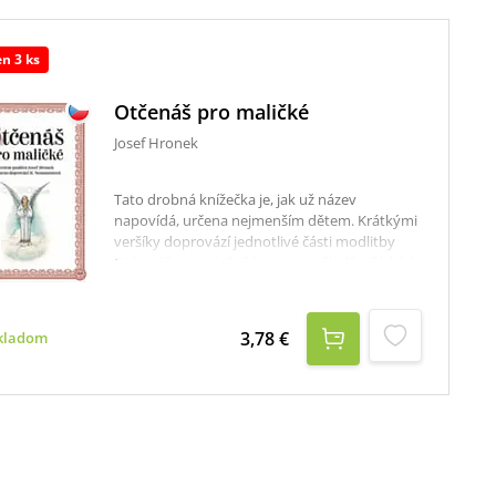
en 3 ks
Otčenáš pro maličké
Josef Hronek
Tato drobná knížečka je, jak už název
napovídá, určena nejmenším dětem. Krátkými
veršíky doprovází jednotlivé části modlitby
Otče náš a nenásilně k nim na několika řádcích
podává poučení. Součástí jsou také roztomilé
dětské obrázky, které všechny verše
doplňují.Knížečka poprvé vyšla v roce 1932 a v
3,78 €
kladom
současném vydání prošla drobnou jazykovou
úpravou spolu s retuší původních obrázků.