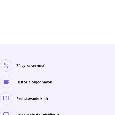
Zľavy za vernosť
História objednávok
Prelistovanie kníh
Pridávanie do Wishlist-u