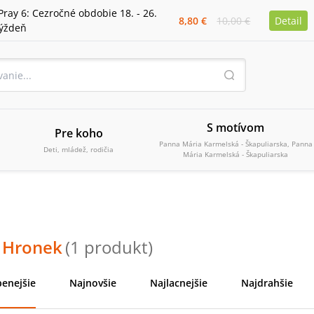
Pray 6: Cezročné obdobie 18. - 26.
8,80 €
10,00 €
Detail
týždeň
S motívom
Pre koho
Panna Mária Karmelská - Škapuliarska, Panna
Deti, mládež, rodičia
Mária Karmelská - Škapuliarska
f Hronek
(
1
produkt
)
enejšie
Najnovšie
Najlacnejšie
Najdrahšie