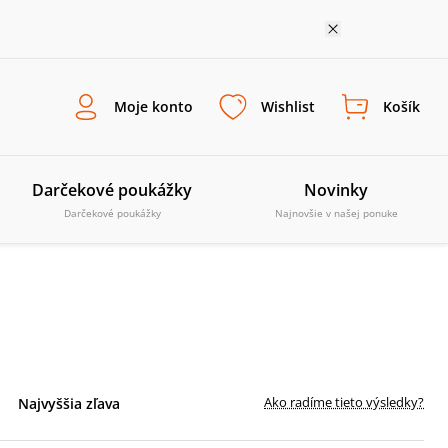
Moje konto
Wishlist
Košík
Darčekové poukážky
Novinky
Darčekové poukážky
Najnovšie v našej ponuke
Ako radíme tieto výsledky?
Najvyššia zľava