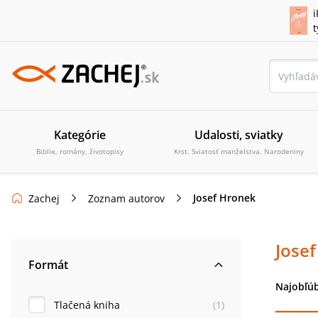
i
Kategórie
Udalosti, sviatky
Biblie, romány, životopisy
Krst, Sviatosť manželstva, Narodeniny
Josef Hronek
Zachej
Zoznam autorov
Jose
Formát
Najobľúb
Tlačená kniha
(
1
)