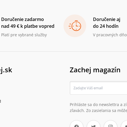
Doručenie zadarmo
Doručenie aj
nad 49 € k platbe vopred
do 24 hodín
Platí pre vybrané služby
V pracovných dňo
j.sk
Zachej magazín
o
Prihláste sa do newslettra a 
zľavách. Zo zasielania sa môže