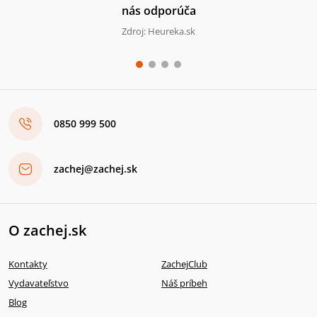
nás odporúča
Zdroj: Heureka.sk
0850 999 500
zachej@zachej.sk
O zachej.sk
Kontakty
ZachejClub
Vydavateľstvo
Náš príbeh
Blog