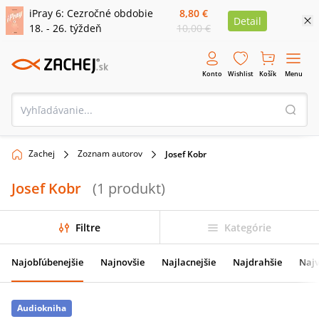
iPray 6: Cezročné obdobie
8,80 €
Detail
18. - 26. týždeň
10,00 €
Konto
Wishlist
Košík
Menu
Zachej
Zoznam autorov
Josef Kobr
Josef Kobr
(
1
produkt
)
Filtre
Kategórie
Najobľúbenejšie
Najnovšie
Najlacnejšie
Najdrahšie
Najv
Audiokniha