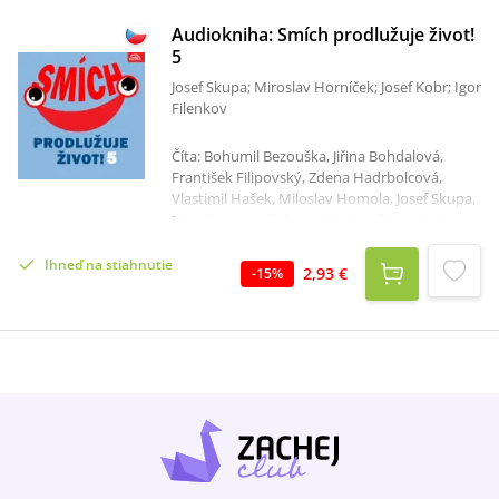
Audiokniha: Smích prodlužuje život!
5
Josef Skupa; Miroslav Horníček; Josef Kobr; Igor
Filenkov
Číta: Bohumil Bezouška, Jiřina Bohdalová,
František Filipovský, Zdena Hadrbolcová,
Vlastimil Hašek, Miloslav Homola, Josef Skupa,
Miroslav Horníček, Josef Kobr, Jiří Štuchal,
Luděk Kopřiva, František Hanus, Jan Libíček,
Bedřich Zelenka, Lubomír Kostelka, Lubomír
Ihneď na stiahnutie
2,93 €
-
15
%
Lipský, Milan Neděla, Jiří Lír, Jiří Šašek, Josef
Hlinomaz, Josef Gruss Celkový čas: 1 hodina 18
minút ...aneb Usmívejte se na život a život se
bude usmívat na vása také Humor je boj s
lidskou hloupostí (Werich), Veselost je druhem
odvahy (Hemingway), Humor a vtip jsou
příjemné a často mimořádně užitečné (Cicero
Marcus Tullius)Humor a satira jsou jako
milenec a milenka; kde jednoho není, tam
druhý smutně hledí (Jan Neruda)a nakonec:
Anekdoty nemají autora, nýbrž vypravěče...I