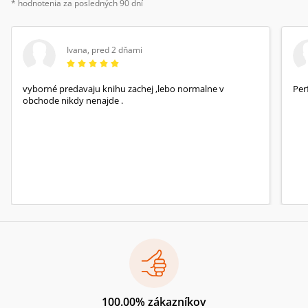
* hodnotenia za posledných 90 dní
Ivana
,
pred 2 dňami
vyborné predavaju knihu zachej ,lebo normalne v
Per
obchode nikdy nenajde .
100.00% zákazníkov