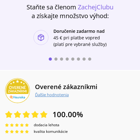
páté album stejného názvu představuje
Staňte sa členom
ZachejClubu
plejádu skvělých vypravěčů - tentokrát se o
a získajte množstvo výhod:
váš úsměv zaslouží Josef Skupa, Miroslav
Horníček, Jiří Sovák, Jiří Kobr,Josef Hlinomaz,
Jiřina Bohdalová, Jiří Štuchal a další
Doručenie zadarmo nad
ishlist-u
45 €
pri platbe vopred
(platí pre vybrané služby)
Overené zákazníkmi
Ďalšie hodnotenia
100.00
%
dodacia lehota
kvalita komunikácie