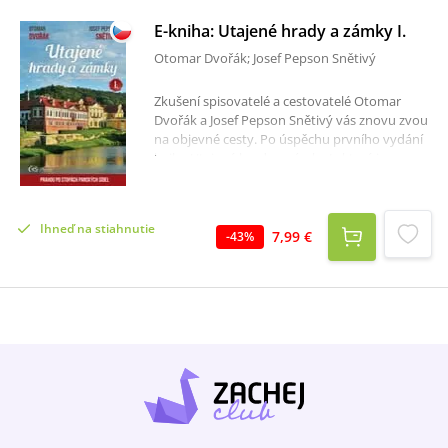
E-kniha: Utajené hrady a zámky I.
Otomar Dvořák; Josef Pepson Snětivý
Zkušení spisovatelé a cestovatelé Otomar
Dvořák a Josef Pepson Snětivý vás znovu zvou
na objevné cesty. Po úspěchu prvního vydání
knihy Utajené hrady a zámky I., které je
prakticky vyprodané, vám přinášejí vydání
druhé, aktualizované. Opět se vydali do
pražských ulic, parků, náměstí a skrytých
Ihneď na stiahnutie
koutů, vždyť za pouhé dva roky se leccos
7,99 €
-
43
%
změnilo! Někdy k lepšímu, jindy k horšímu – a
právě proto je v případě některých objektů
nejvyšší čas na výpravu k nim: na stránkách
této publikace, a pak už třeba po svých. Autoři
předkládají aktualizovaný text o téměř osmi
desítkách tvrzí, hradů, komend, zámků a
zámečků. Několik málo jich bohužel mohli jen
popsat, a zbytek už je na vaší fantazii, neboť se
jedná o sídla, po nichž nezůstal žádný
hmatatelný pozůstatek. Ta existující však
opakovaně navštívili, propátrali a