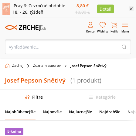
iPray 6: Cezročné obdobie
8,80 €
Detail
18. - 26. týždeň
10,00 €
Konto
Wishlist
Košík
Menu
Zachej
Zoznam autorov
Josef Pepson Snětivý
Josef Pepson Snětivý
(
1
produkt
)
Filtre
Kategórie
Najobľúbenejšie
Najnovšie
Najlacnejšie
Najdrahšie
Najv
E-kniha