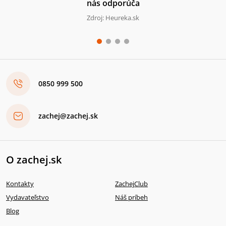
nás odporúča
Zdroj: Heureka.sk
0850 999 500
zachej@zachej.sk
O zachej.sk
Kontakty
ZachejClub
Vydavateľstvo
Náš príbeh
Blog