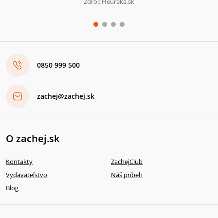
Zdroj: Heureka.sk
0850 999 500
zachej@zachej.sk
O zachej.sk
Kontakty
ZachejClub
Vydavateľstvo
Náš príbeh
Blog