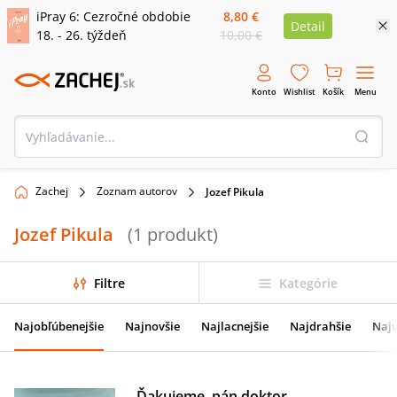
iPray 6: Cezročné obdobie
8,80 €
Detail
18. - 26. týždeň
10,00 €
Konto
Wishlist
Košík
Menu
Zachej
Zoznam autorov
Jozef Pikula
Jozef Pikula
(
1
produkt
)
Filtre
Kategórie
Najobľúbenejšie
Najnovšie
Najlacnejšie
Najdrahšie
Najv
Ďakujeme, pán doktor