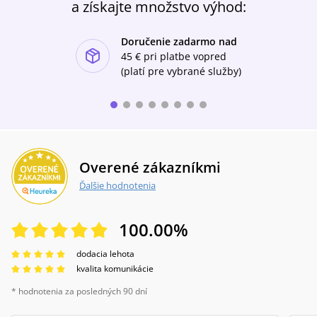
a získajte množstvo výhod:
Doručenie zadarmo nad
ishlist-u
45 €
pri platbe vopred
(platí pre vybrané služby)
Overené zákazníkmi
Ďalšie hodnotenia
100.00
%
dodacia lehota
kvalita komunikácie
* hodnotenia za posledných 90 dní