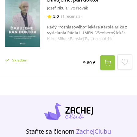
Jozef Pikula; Ivo Novák
5,0
(
1
recenzia
)
Rady "rozhlasového" lekára Karola Miku z
vysielania Rádia LUMEN
.
Všeobecný lekár
Karol Mika z Banskej Bystrice patrí k
najvýznamnejším osobnostiam, ktoré
spolupracovali s Rádiom LUMEN. Niekoľko
rokov prichádzal do vysielacieho štúdia, aby v
Skladom
„Poradni doktora Miku“ odpovedal na otázky
9,60 €
poslucháčov, pomáhal riešiť ich zdravotné
problémy a dával rady, ako sa udržať v dobrej
kondícii. Okrem lekárskych vedomostí sa
mnohí priaznivci rádia spoliehali aj na jeho
znalosť liečivých bylín a rastlín. Do večnosti
odišiel 10. augusta 2025. S úmyslom, aby sa na
jeho dielo v Rádiu LUMEN nezabudlo, Vám
prinášame publikáciu Ďakujeme, pán doktor.
Staňte sa členom
ZachejClubu