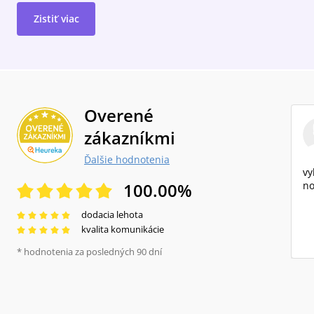
Zistiť viac
Overené
zákazníkmi
Ďalšie hodnotenia
vy
100.00
%
no
dodacia lehota
kvalita komunikácie
* hodnotenia za posledných 90 dní