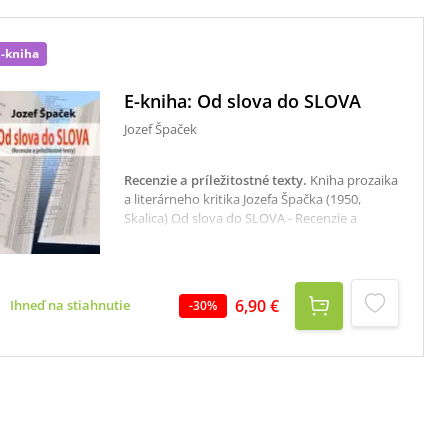
E-kniha
E-kniha: Od slova do SLOVA
Jozef Špaček
Recenzie a príležitostné texty
.
Kniha prozaika
a literárneho kritika Jozefa Špačka (1950,
Skalica) Od slova do SLOVA - Recenzie a
príležitostné texty, svojím obsahom voľne
nadväzuje na jeho publikáciu Nepovinné
čítanie.V prvej časti zahrňuje recenzie diel
známych slovenských autorov a autoriek ako
6,90 €
Ihneď na stiahnutie
-
30
%
V. Mináč, L. Ballek, A. Hykisch, Ľ. Feldek, P.
Vilikovský, P. Holka, J. Balco, S. Rakús, M.
Kočan, J. Juráňová, V. Šikulová, I. Hudec, Ľ.
Jurík, P. Pišťanek a mnohých ďalších,
publikované v prevažnej miere v printovej či
internetovej verzii časopisu SLOVO. Druhá
časť obsahuje recenzie kníh inojazyčných
autorov, najmä českých a ruských (napr. J.