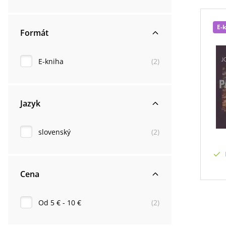
E-
Formát
E-kniha
(
2
)
Jazyk
slovenský
(
2
)
Cena
Od 5 € - 10 €
(
2
)