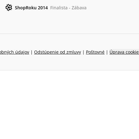
ShopRoku 2014
Finalista - Zábava
obných údajov
|
Odstúpenie od zmluvy
|
Poštovné
|
Úprava cookie