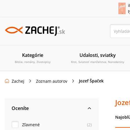
i
Kategórie
Udalosti, sviatky
Biblie, romány, životopisy
Krst, Sviatosť manželstva, Narodeniny
Jozef Špaček
Zachej
Zoznam autorov
Joze
Oceníte
Najobľ
Zľavnené
(
2
)