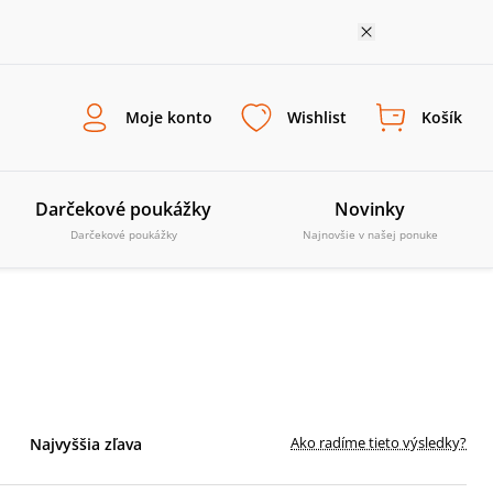
Moje konto
Wishlist
Košík
Darčekové poukážky
Novinky
Darčekové poukážky
Najnovšie v našej ponuke
Ako radíme tieto výsledky?
Najvyššia zľava