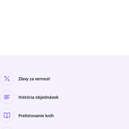
Čejka, K. Sýs, J. Zábrana, V. Sorokin, V.
Nabokov a i.). V poslednej časti publikácie ide
predovšetkým o texty späté s autorovou
rodnou Skalicou a jeho známymi rodákmi P.
Bunčákom a P. Dinkom.Autor sa vo svojej
knihe usiluje o vystihnutie podstaty tvorivých
zámerov jednotlivých autorov na základe
pozorného textologického i významového
skúmania hlavne prozaických diel, ktoré súvisí
s charakteristickými znakmi poetiky
jednotlivých tvorcov zasadenými do
horizontálnych i vertikálnych kontextuálnych
súradníc spojených s aktuálnym literárnym
procesom.
Zľavy za vernosť
História objednávok
Prelistovanie kníh