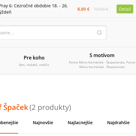
Pray 6: Cezročné obdobie 18. - 26.
8,80 €
10,00 €
Detail
týždeň
S motívom
Pre koho
Panna Mária Karmelská - Škapuliarska, Panna
Deti, mládež, rodičia
Mária Karmelská - Škapuliarska
f Špaček
(
2
produkty
)
úbenejšie
Najnovšie
Najlacnejšie
Najdrahšie