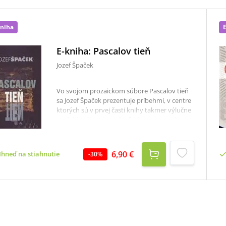
kniha
E-kniha: Pascalov tieň
Jozef Špaček
Vo svojom prozaickom súbore Pascalov tieň
sa Jozef Špaček prezentuje príbehmi, v centre
ktorých sú v prvej časti knihy takmer výlučne
mužskí hrdinovia z učiteľského prostredia,
zápoliaci s rôznorodými problémami a
ťažkosťami, prameniacimi v ich nie vždy
usporiadanom súkromnom živote. Tieto
6,90 €
Ihneď na stiahnutie
-
30
%
situácie na nich doliehajú s až fatálnou
ťažobou (Kentaur, prestupná stanica, Ťažká
diagnóza, Pascalov tieň). Do ich osudov
zasahuje neraz tajomnosť či nečakaná
zápletka až detektívneho rázu, autor sa
nevyhýba ani humoru či irónii, uplatňovaných
na pozadí svojráznej krajiny Záhoria s
dominujúcim obrazom autorovej rodnej