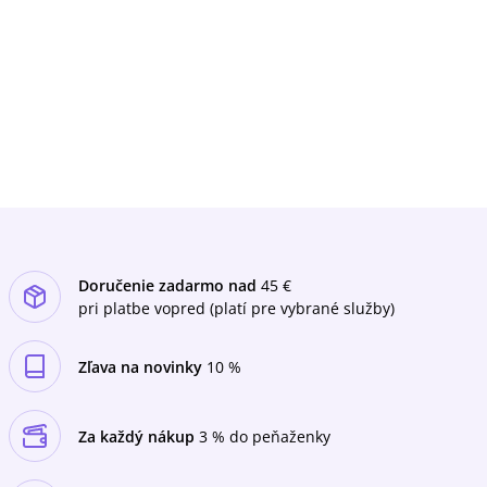
Skalice a jej írečitých obyvateľov. Hrdinovia sú
pomerne hlboko zakorenení v tomto kúte
Slovenska, ktorý akoby v sebe skrýval
tajomný magnetizmus nie vždy pochopiteľnej
či vysvetliteľnej sily (Stevenson na Záhorí, Žltý
venček s bielou stuhou). V druhej časti súboru
zobrazuje v dvoch novelách hrdinov s
umeleckými sklonmi (básnika a fotografa),
ktorí sa okrem tvorivých problémov
dostávajú do rôznych náročných vzťahových
peripetií, vrátane ľúbostných trojuholníkov
(Plachá vášeň, Koho kopú múzy?). V tejto
časti nájde čitateľ i lyrické pasáže a nápadité
Doručenie zadarmo nad
45 €
erotické situácie, v ktorých sa postavy ocitajú
náhodne i nenáhodne, ako aj odkazy na
pri platbe vopred (platí pre vybrané služby)
rôzne literárne i neliterárne súvislosti a väzby.
Autor v knihe tematicky i jazykovo výrazne
Zľava na novinky
10 %
prehlbuje svoje doterajšie osvedčené
umelecké postupy, súvisiace najmä s
metódou psychologického realizmu.
Za každý nákup
3 % do peňaženky