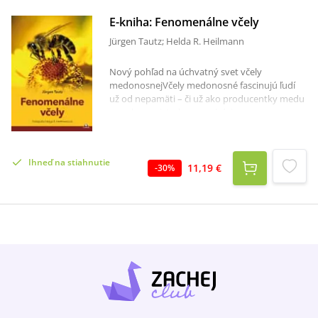
E-kniha: Fenomenálne včely
Jürgen Tautz; Helda R. Heilmann
Nový pohľad na úchvatný svet včely
medonosnejVčely medonosné fascinujú ľudí
už od nepamäti – či už ako producentky medu
a vosku, majsterky organizácie v
usporiadanom spoločenstve alebo architektky
pôsobivých pravidelných konštrukcií plástov.
Rozsiahlym opeľovaním kultúrnych rastlín sú
Ihneď na stiahnutie
pre nás jednoducho nenahraditeľné. Vedci,
11,19 €
-
30
%
skúmajúci tajomstvá tohto hmyzu, odhaľujú
záhady „fenomenálnych včiel“ – a pri každom
kroku ich čakajú nové prekvapenia. Kniha dáva
čitateľovi možnosť nahliadnuť do aktuálneho
diania pri získavaní vedomostí a často
priekopníckych poznatkov, ktoré v posledných
rokoch objavila aj skupina vedcov okolo
profesora Tautza vo Würzburgu. Čitateľ sa tiež
oboznámi s množstvom jedinečných fotografi
í Helgy R. Heilmannovej a tým získa aj nový
pohľad na tieto evolučne úspešné tvory.