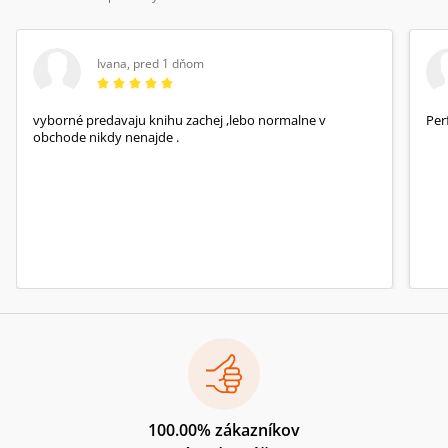
Ivana
,
pred 1 dňom
vyborné predavaju knihu zachej ,lebo normalne v
Per
obchode nikdy nenajde .
100.00% zákazníkov