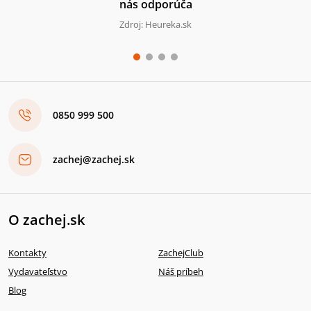
nás odporúča
Zdroj: Heureka.sk
0850 999 500
zachej@zachej.sk
O zachej.sk
Kontakty
ZachejClub
Vydavateľstvo
Náš príbeh
Blog