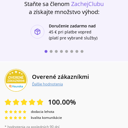
Staňte sa členom
ZachejClubu
„Včelstvo je ako čarovná studňa, čím viac z nej
čerpáme, tým viac nám prináša“, poznamenal
a získajte množstvo výhod:
raz trefne Karl von Frisch, legenda výskumu
včely medonosnej. Nechajte sa do nej vtiahnuť
Doručenie zadarmo nad
aj vy.
ishlist-u
45 €
pri platbe vopred
(platí pre vybrané služby)
Overené zákazníkmi
Ďalšie hodnotenia
100.00
%
dodacia lehota
kvalita komunikácie
* hodnotenia za posledných 90 dní