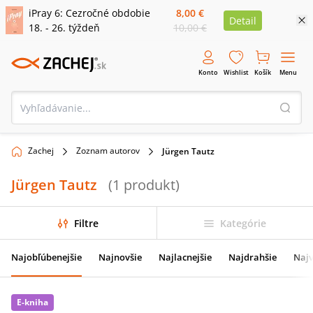
iPray 6: Cezročné obdobie
8,00 €
Detail
18. - 26. týždeň
10,00 €
Konto
Wishlist
Košík
Menu
Zachej
Zoznam autorov
Jürgen Tautz
Jürgen Tautz
(
1
produkt
)
Filtre
Kategórie
Najobľúbenejšie
Najnovšie
Najlacnejšie
Najdrahšie
Najv
E-kniha