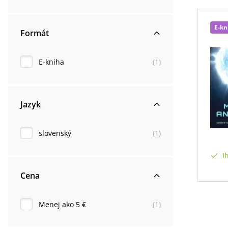
E-kn
Formát
E-kniha
(
1
)
Jazyk
slovenský
(
1
)
I
Cena
Menej ako 5 €
(
1
)