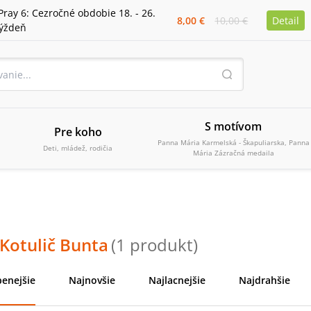
Pray 6: Cezročné obdobie 18. - 26.
8,00 €
10,00 €
Detail
týždeň
S motívom
Pre koho
Panna Mária Karmelská - Škapuliarska, Panna
Deti, mládež, rodičia
Mária Zázračná medaila
 Kotulič Bunta
(
1
produkt
)
enejšie
Najnovšie
Najlacnejšie
Najdrahšie