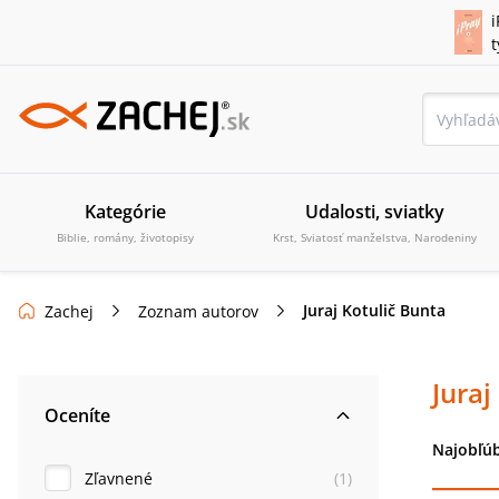
i
Kategórie
Udalosti, sviatky
Biblie, romány, životopisy
Krst, Sviatosť manželstva, Narodeniny
Juraj Kotulič Bunta
Zachej
Zoznam autorov
Juraj
Oceníte
Najobľúb
Zľavnené
(
1
)