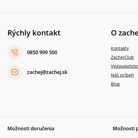
Rýchly kontakt
O zache
Kontakty
0850 999 500
ZachejClub
Vydavateľstv
zachej@zachej.sk
Náš príbeh
Blog
Možnosti doručenia
Možnosti 