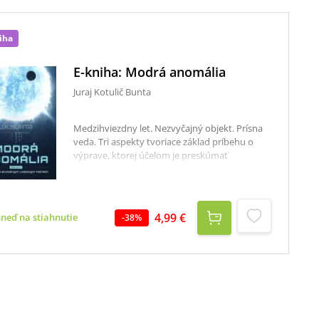
iha
E-kniha: Modrá anomália
Juraj Kotulič Bunta
Medzihviezdny let. Nezvyčajný objekt. Prísna
veda. Tri aspekty tvoriace základ príbehu o
výprave, ktorej účelom je preskúmať
novoobjavenú podivnú hviezdu. Tá by v
našom vesmíre vonkoncom nemala existovať.
Sú nerozlúštené signály, ktoré z nej
prichádzajú, bizarným výtvorom prírody,
4,99 €
hneď na stiahnutie
-
38
%
nastraženou pascou, snahou o komunikáciu či
vymedzením sféry vplyvu neznámej civilizácie?
Alebo skrývajú iné tajomstvo? Rozlúšti záhadu
stoický vyslanec ľudstva?Komu je kniha
určená? Skúste si položiť nasledujúce otázky:
Považujete intelektuálnu aktivitu a netriviálne
premýšľanie za formu príjemného relaxu?
Vnímate nové informácie ako obohatenie a