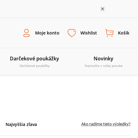
Moje konto
Wishlist
Košík
Darčekové poukážky
Novinky
Darčekové poukážky
Najnovšie v našej ponuke
Ako radíme tieto výsledky?
Najvyššia zľava