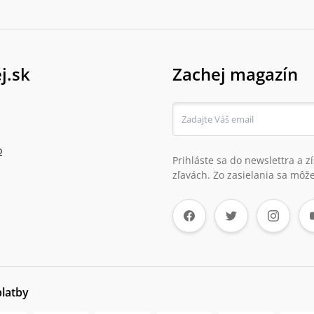
j.sk
Zachej magazín
o
Prihláste sa do newslettra a 
zľavách. Zo zasielania sa môže
platby