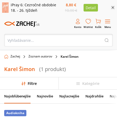
iPray 6: Cezročné obdobie
8,80 €
Detail
18. - 26. týždeň
10,00 €
Konto
Wishlist
Košík
Menu
Zachej
Zoznam autorov
Karel Šimon
Karel Šimon
(
1
produkt
)
Filtre
Kategórie
Najobľúbenejšie
Najnovšie
Najlacnejšie
Najdrahšie
Najv
Audiokniha