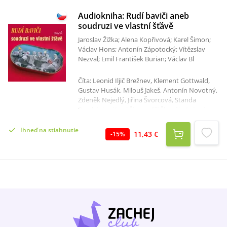
Audiokniha: Rudí baviči aneb
soudruzi ve vlastní šťávě
Jaroslav Žižka; Alena Kopřivová; Karel Šimon;
Václav Hons; Antonín Zápotocký; Vítězslav
Nezval; Emil František Burian; Václav Bl
Číta: Leonid Iljič Brežnev, Klement Gottwald,
Gustav Husák, Milouš Jakeš, Antonín Novotný,
Zdeněk Nejedlý, Jiřina Švorcová, Standa
Procházka, Karel Šimon, Jiří Škapák, Antonín
Zápotocký, Emil František Burian, Oldřich
Kovář, Anonym, Pavel Kohout, Edita
Ihneď na stiahnutie
11,43 €
-
15
%
Štaubertová, Karel Hála, Bykov, Alena
Bernášková, Vítězslav Nezval, Jaroslav Navrátil,
Viktor Sajenko, Valentin Běj, Jan Janulík, Boris
Dudin, Pavel Minařík, Luděk Nekuda, Vladimír
Kovářík, Milan Navrátil, Miroslav Doležal, Jiří
Štědroň, Jana Matysová, Helena Vrtichová,
Pavel Roskol, Vladimír Šmeral, Milan Klásek,
Libuše Sajbrtová, Ladislav Mráz, Alena
Procházková, Svatopluk Sýkora, Neznámý
interpret, Hana Fátorová, Eva Fátorová,