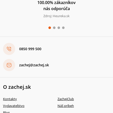
100.00% zákazníkov
nás odporúča
Zdroj: Heureka.sk
0850 999 500
zachej@zachej.sk
O zachej.sk
Kontakty
ZachejClub
Vydavateľstvo
Náš príbeh
Blog