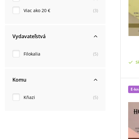
Viac ako 20 €
(
3
)
Vydavateľstvá
Filokalia
(
5
)
S
Komu
E-kn
Kňazi
(
5
)