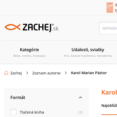
i
Kategórie
Udalosti, sviatky
Biblie, romány, životopisy
Krst, Sviatosť manželstva, Narodeniny
Karol Marian Pástor
Zachej
Zoznam autorov
Karo
Formát
Najobľúb
Tlačená kniha
(
3
)