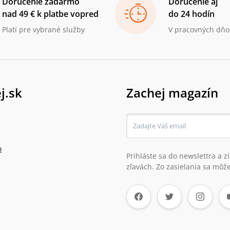
Doručenie zadarmo
Doručenie aj
nad 49 € k platbe vopred
do 24 hodín
Platí pre vybrané služby
V pracovných dňo
j.sk
Zachej magazín
o
Prihláste sa do newslettra a 
zľavách. Zo zasielania sa môže