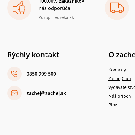
100.00% zákazníkov
nás odporúča
Zdroj: Heureka.sk
Rýchly kontakt
O zache
Kontakty
0850 999 500
ZachejClub
Vydavateľstv
zachej@zachej.sk
Náš príbeh
Blog