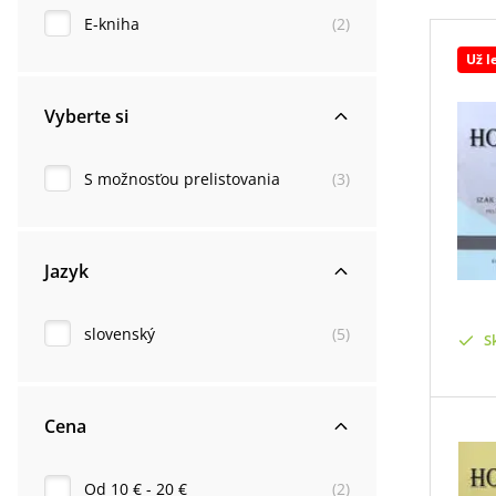
E-kniha
(
2
)
Už l
Vyberte si
S možnosťou prelistovania
(
3
)
Jazyk
slovenský
(
5
)
S
Cena
Od 10 € - 20 €
(
2
)