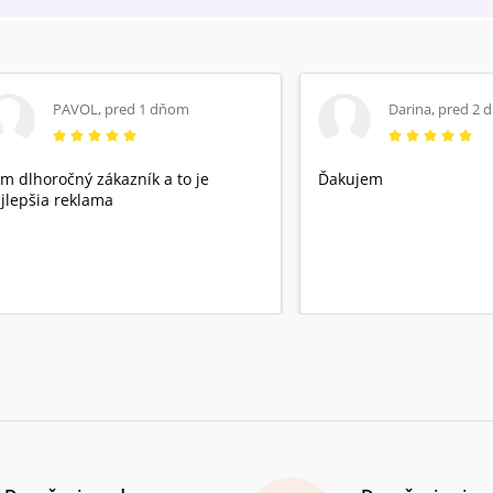
ľuďom“ (Homília 10, 29.33).
týmto veciam zomreli v Kristovi, ktorý bol
zabitý a dal život všetkým, a pretože boli s ním
vzkriesení v očakávaní a v sláve Otca, ako
povedal Apoštol, vykladač nových vecí. Ich
duša je vždy opojená sladkosťou svojho Boha
PAVOL
,
pred 1 dňom
Darina
,
pred 2 
a nepozná žiadnu inú túžbu mimo Neho.
Mlčanie je dobré pre tých, ktorí v sebe
počúvajú tajomnú reč Ducha a odučili si ústa
m dlhoročný zákazník a to je
Ďakujem
od slov, ktoré im prekážajú. Vymenili krásu za
jlepšia reklama
Krásu, intimitu za Intimitu: sladkosť vymenili
za Sladkosť a krvou svojich duší si kúpili Toho,
ktorý si ich kúpil svojou vlastnou krvou.“ List
47.