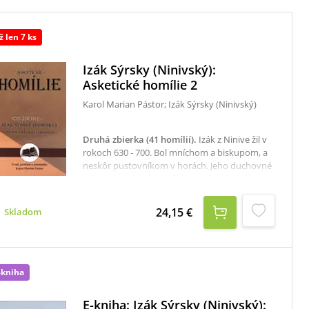
ž len 7 ks
Izák Sýrsky (Ninivský):
Asketické homílie 2
Karol Marian Pástor; Izák Sýrsky (Ninivský)
Druhá zbierka (41 homílií)
.
Izák z Ninive žil v
rokoch 630 - 700. Bol mníchom a biskupom, a
neskôr pustovníkom v horách. Jeho duchovné
spisy vyvolali veľmi veľkú ozvenu v ľudoch,
ktorí túžili zažiť blízkosť a hlboký vzťah s
Bohom. Maloktoré iné dielo malo
24,15 €
Skladom
porovnateľný vplyv. A hoci svoje dielo písal
najmä pre mníchov, resp. pustovníkov žijúcich
v samote a mlčaní, Karol Marian Pástor
sprístupnil jeho myšlienky aj laickému
čitateľovi, a to už v druhej zbierke Asketických
-kniha
homílií, ktorých je v nej 41. V úvode autor píše
o štýle diela a rozoberá aj niektoré zvláštnosti
E-kniha: Izák Sýrsky (Ninivský):