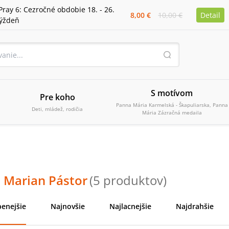
Pray 6: Cezročné obdobie 18. - 26.
8,00 €
10,00 €
Detail
týždeň
S motívom
Pre koho
Panna Mária Karmelská - Škapuliarska, Panna
Deti, mládež, rodičia
Mária Zázračná medaila
l Marian Pástor
(
5
produktov
)
enejšie
Najnovšie
Najlacnejšie
Najdrahšie