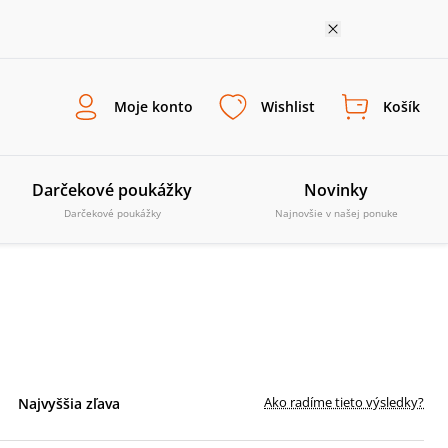
Moje konto
Wishlist
Košík
Darčekové poukážky
Novinky
Darčekové poukážky
Najnovšie v našej ponuke
Ako radíme tieto výsledky?
Najvyššia zľava