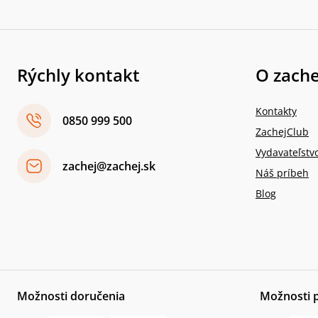
Rýchly kontakt
O zache
Kontakty
0850 999 500
ZachejClub
Vydavateľstv
zachej@zachej.sk
Náš príbeh
Blog
Možnosti doručenia
Možnosti 