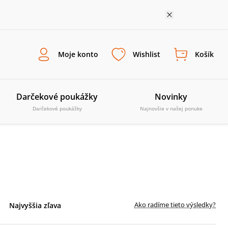
Moje konto
Wishlist
Košík
Darčekové poukážky
Novinky
Darčekové poukážky
Najnovšie v našej ponuke
Ako radíme tieto výsledky?
Najvyššia zľava