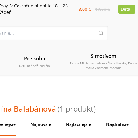
Pray 6: Cezročné obdobie 18. - 26.
8,00 €
10,00 €
Detail
týždeň
S motívom
Pre koho
Panna Mária Karmelská - Škapuliarska, Panna
Deti, mládež, rodičia
Mária Zázračná medaila
rína Balabánová
(
1
produkt
)
enejšie
Najnovšie
Najlacnejšie
Najdrahšie