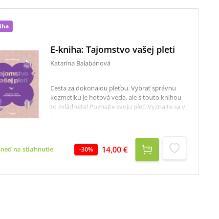
iha
E-kniha: Tajomstvo vašej pleti
Katarína Balabánová
Cesta za dokonalou pleťou. Vybrať správnu
kozmetiku je hotová veda, ale s touto knihou
to zvládnete! Poznajte svoju pleť. Vyznajte sa v
kozmetike. Vyberajte s istotou. Zloženie
kozmetiky nie je len o lákavých reklamách a
sľuboch. Je to veda, ktorá ovplyvňuje zdravie
vašej pokožky. Táto kniha od kozmetickej
14,00 €
hneď na stiahnutie
-
30
%
chemičky Katky Balabánovej vás prevedie
svetom starostlivosti o pleť od základov
biológie kože cez účinnosť aktívnych látok až
po pohľad do zákulisia výroby produktov.
Objavte vedu za starostlivosťou o pleť a
starajte sa o ňu s istotou!