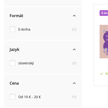
E-kn
Formát
E-kniha
(
1
)
Jazyk
slovenský
(
1
)
I
Cena
Od 10 € - 20 €
(
1
)