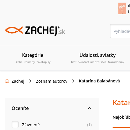
i
Kategórie
Udalosti, sviatky
Biblie, romány, životopisy
Krst, Sviatosť manželstva, Narodeniny
Katarína Balabánová
Zachej
Zoznam autorov
Kata
Oceníte
Najobľúb
Zľavnené
(
1
)